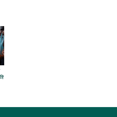
ी
्टि