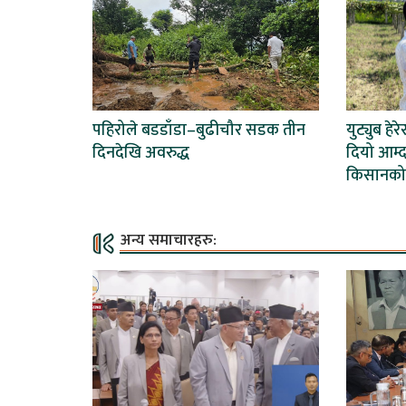
पहिरोले बडडाँडा–बुढीचौर सडक तीन
युट्युब हेर
दिनदेखि अवरुद्ध
दियो आम्द
किसानको
अन्य समाचारहरु: