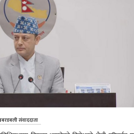
बरडबली संवाददाता