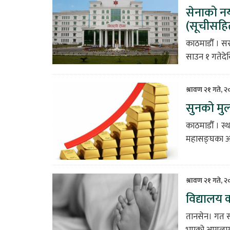
सेनाको नय
(सूचीसहि
काठमाडौँ । सर
साउन १ गतेदेखि
श्रावण २१ गते, 
सुनको मु
काठमाडौँ । स्
महासङ्घका अनु
श्रावण २१ गते, 
विद्यालय 
तानसेन। गत स
भएको आगलागीम