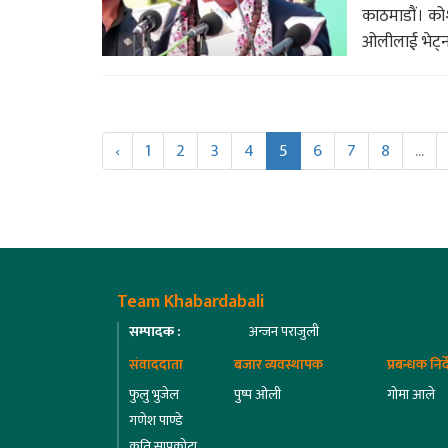
काठमाडौं। कोशी
ओलीलाई भेट्न भ
‹
1
2
3
4
5
6
7
8
...
Team Khabardabali
सम्पादक :
अन्जन पराजुली
संवाददाता
बजार व्यवस्थापक
प्रबन्धक निर
फुलु भुजेल
पुष्प ओली
गोमा आले
गणेश पाण्डे
कृति सापकोटा