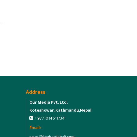
Address
Our Media Pvt. Ltd.
Koteshowar, Kathmandu,Nepal
+977-014611734
Email:
news@khabardabali.com