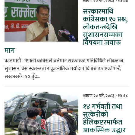
श्रावण २० गते, २०८३ - १४:२३
सरकारमाथि
कांग्रेसका १० प्रश्न,
लोकतन्त्रदेखि
सुशासनसम्मका
विषयमा जवाफ
माग
काठमाडौं। नेपाली कांग्रेसले वर्तमान सरकारका गतिविधिले लोकतन्त्र,
सुशासन, प्रेस स्वतन्त्रता र कूटनीतिक मर्यादामाथि प्रश्न उठाएको भन्दै
सरकारसँग १० बुँद...
श्रावण २० गते, २०८३ - १४:१८
१४ गर्भवती तथा
सुत्केरीको
हेलिकप्टरमार्फत
आकस्मिक उद्धार