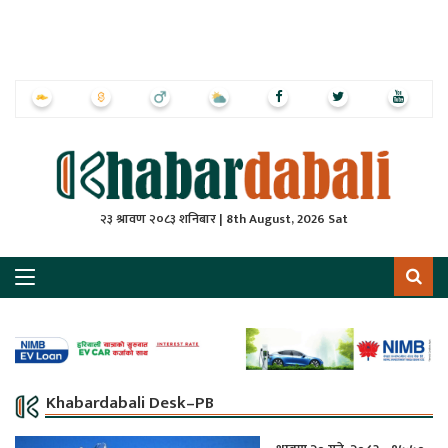
ृष्‍ठ
ाचार
पत्रिका
्राष्ट्रिय
२३ श्रावण २०८३ शनिबार | 8th August, 2026 Sat
स
ली
ली
लकुद
Khabardabali Desk–PB
ेश