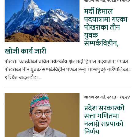
श्रावण २० गते, २०८३ - १५:५०
मर्दी हिमाल
िकोड
पदयात्रामा गएका
पोखराका तीन
ोना
युवक
ेश
सम्पर्कविहीन,
खोजी कार्य जारी
पोखरा। कास्कीको चर्चित पर्यटकीय क्षेत्र मर्दी हिमाल पदयात्रामा गएका
पोखराका तीन युवक सम्पर्कविहीन भएका छन्। माछापुच्छ्रे गाउँपालिका–
९ स्थित बादलडाँडा ...
श्रावण २० गते, २०८३ - १५:२४
प्रदेश सरकारको
सत्ता गणितमा
नलाग्ने राप्रपाको
निर्णय