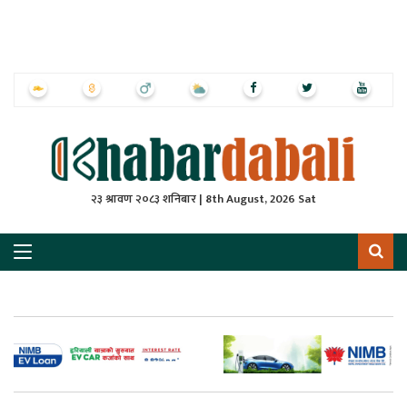
ृष्‍ठ
ाचार
पत्रिका
्राष्ट्रिय
२३ श्रावण २०८३ शनिबार | 8th August, 2026 Sat
स
ली
ली
लकुद
ेश