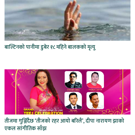
बाल्टिनको पानीमा डुबेर १८ महिने बालकको मृत्यु
तीजमा गुञ्जिँदैछ ‘तीजको रहर आयो बरिलै’, दीपा नारायण झाको
एकल सांगीतिक साँझ