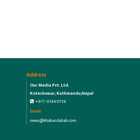
Address
Our Media Pvt. Ltd.
Koteshowar, Kathmandu,Nepal
+977-014611734
Email:
news@khabardabali.com