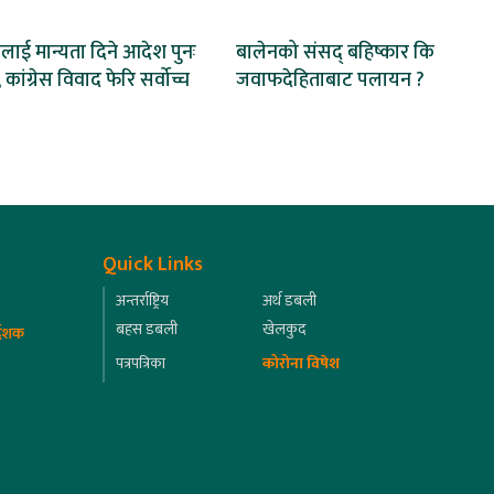
ाई मान्यता दिने आदेश पुनः
बालेनको संसद् बहिष्कार कि
 कांग्रेस विवाद फेरि सर्वोच्च
जवाफदेहिताबाट पलायन ?
Quick Links
अन्तर्राष्ट्रिय
अर्थ डबली
बहस डबली
खेलकुद
्देशक
पत्रपत्रिका
कोरोना विषेश