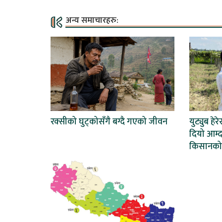
अन्य समाचारहरु:
रक्सीको घुट्कोसँगै बग्दै गएको जीवन
युट्युब हेर
दियो आम्द
किसानको