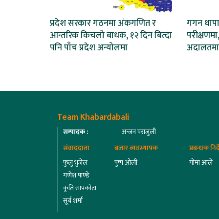
प्रदेश सरकार गठनमा अंकगणित र
गगन थापाल
आन्तरिक किचलो बाधक, १२ दिन बित्दा
परीक्षणमा,
पनि पाँच प्रदेश अन्योलमा
अदालतमा
Team Khabardabali
सम्पादक :
अन्जन पराजुली
संवाददाता
बजार व्यवस्थापक
प्रबन्धक निर
फुलु भुजेल
पुष्प ओली
गोमा आले
गणेश पाण्डे
कृति सापकोटा
सूर्य शर्मा