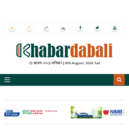
ृष्‍ठ
ाचार
पत्रिका
्राष्ट्रिय
२३ श्रावण २०८३ शनिबार | 8th August, 2026 Sat
स
ली
ली
लकुद
ेश