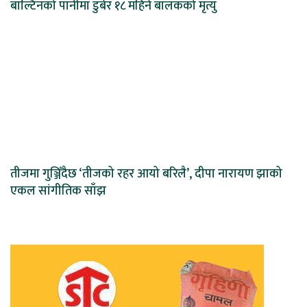
बाल्टिनको पानीमा डुबेर १८ महिने बालकको मृत्यु
तीजमा गुञ्जिँदैछ ‘तीजको रहर आयो बरिलै’, दीपा नारायण झाको
एकल सांगीतिक साँझ