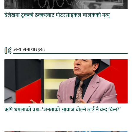
दैलेखमा ट्रकको ठक्करबाट मोटरसाइकल चालकको मृत्यु
अन्य समाचारहरु:
ऋषि धमलाको प्रश्न–‘जनताको आवाज बोल्ने ठाउँ नै बन्द किन?’