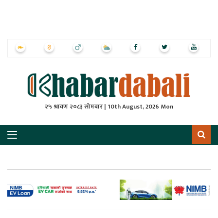
ृष्‍ठ
ाचार
पत्रिका
्राष्ट्रिय
२५ श्रावण २०८३ सोमबार | 10th August, 2026 Mon
स
ली
ली
लकुद
ेश