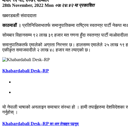
मंसिर १२ गते, २०७९ सोमवार
28th November, 2022 Mon
०७:२४:४२ मा प्रकाशित
खबरडबली संवाददाता
काठमाडौं ।
प्रतिनिधिसभातर्फ समानुपातिकमा राष्ट्रिय स्वतन्त्र पार्टी नेकपा
सोमबार विहानसम्म ९२ लाख ३९ हजार मत गणना हुँदा स्वतन्त्र पार्टी माओवादी
समानुपातिकतर्फ एमालेको अग्रता निरन्तर छ। हालसम्म एमालेले २५ लाख १९ ह
एकीकृत समाजवादीले २ लाख ४८ हजार मत ल्याएको छ।
Khabardabali Desk–RP
यो नेपाली भाषाको अनलाइन समाचार संस्था हो । हामी तपाईहरुमा देशविदेशका स
गर्नुहोस् ।
Khabardabali Desk–RP
का अरु लेखहरु पढ्नुस्