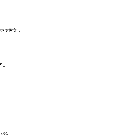
लक समिति...
...
रहर...