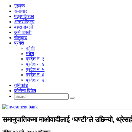
गृहपृष्‍ठ
समाचार
पत्रपत्रिका
अन्तर्राष्ट्रिय
बहस डबली
अर्थ डबली
खेलकुद
प्रदेश
कोशी
मधेश
प्रदेश न. ३
प्रदेश न. ४
प्रदेश न. ५
प्रदेश न. ६
प्रदेश न. ७
युनिकोड
कोरोना विषेश
समानुपातिकमा माओवादीलाई ‘घण्टी’ले उछिन्यो, थ्रे