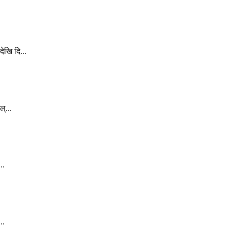
ेखि दि...
्...
..
..