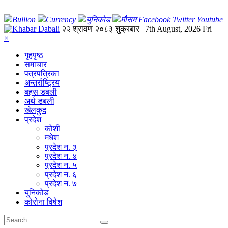
Bullion
Currency
युनिकोड
मौसम
Facebook
Twitter
Youtube
२२ श्रावण २०८३ शुक्रबार | 7th August, 2026 Fri
×
गृहपृष्‍ठ
समाचार
पत्रपत्रिका
अन्तर्राष्ट्रिय
बहस डबली
अर्थ डबली
खेलकुद
प्रदेश
कोशी
मधेश
प्रदेश न. ३
प्रदेश न. ४
प्रदेश न. ५
प्रदेश न. ६
प्रदेश न. ७
युनिकोड
कोरोना विषेश