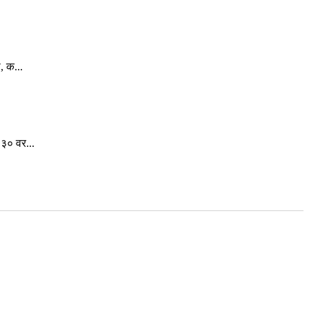
, क...
३० वर...