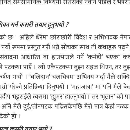
रलगायत समसामयिक विषयमा राससका नवीन पौडेल र भेषरा
 
मिका गर्न कसरी तयार हुनुभयो ?
को छ । अहिले धेरैमा छोराछोरी विदेश र अभिभावक नेपा
ाँ रूपमा प्रस्तुत गरौं भन्ने सोचका साथ ती कथाहरू पढ्ने 
ई संवादमा आधारित वा हाउभाउले गर्ने ‘कमेडी’ भएका कथ
ो पटकथा पाएँ । त्यो एकैपटकमा बुझ्न सहज थिएन, तर बुझ्द
ण गर्‍यो । ‘बलिदान’ चलचित्रमा अभिनय गर्दा मैले सक्दि
म्रो गरेको प्रतिक्रिया दिनुभयो । ‘महाजात्रा’ मा पनि मैले के
दीप भट्टराईले त्यसमा ‘ह्युमर’ हाल्नुभयो । तर ‘भूठान’ को पात
 अनि मैले दुई/तीनपटक पढिसकेपछि मेरो पात्र केही फरक 
ढेको हो । 
ो पात्र कसरी तयार भयो ?