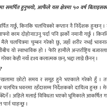
मा समर्पित हुनुभयो, आफैंले यस क्षेत्रमा ५० वर्ष बिताइसक्
ित गर्छु, किनकि चलचित्रको कप्तान नै निर्देशक हुन्छन् । 
 आफ्नो काम दोहोर्‍याउनु पर्दा पनि झर्को नमानी गर्छु । किन
छ । मैले चलचित्रमा चुम्बन गरेको छु, जहाँ शरीर नभई भावनाल
तीबीच यो स्वाभाविक हो । फेरि हामीले अन्तर्राष्ट्रिय बजारल
 गरेका केही नयाँ दृश्य कलात्मक छन्, भद्दा लाग्ने छैनन् । 
?
ृङ्खलामा छोटो समय र समूह हुने भएकाले गरेको हुँ । तर
 चलचित्र भवनमा रहँदासम्म निर्देशकको दायित्व हुन्छ । मेर
दिनँ । अहिले मलाई विविधता भएको भूमिकाले आकर्षित गर्न
पार्न चाहन्छु । 