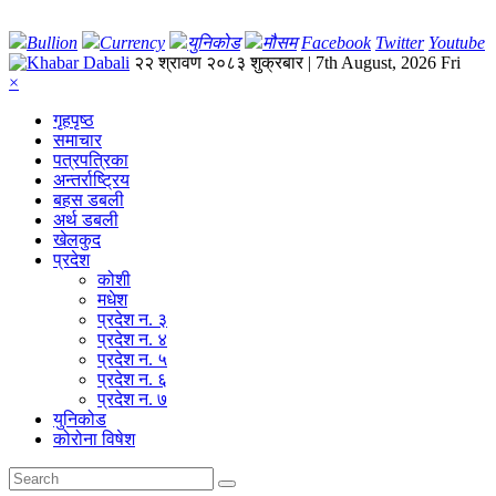
Bullion
Currency
युनिकोड
मौसम
Facebook
Twitter
Youtube
२२ श्रावण २०८३ शुक्रबार | 7th August, 2026 Fri
×
गृहपृष्‍ठ
समाचार
पत्रपत्रिका
अन्तर्राष्ट्रिय
बहस डबली
अर्थ डबली
खेलकुद
प्रदेश
कोशी
मधेश
प्रदेश न. ३
प्रदेश न. ४
प्रदेश न. ५
प्रदेश न. ६
प्रदेश न. ७
युनिकोड
कोरोना विषेश