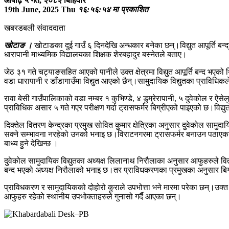
आषाढ़ ५ गते, २०८२ बिहिवार
19th June, 2025 Thu
१६:५६:५४ मा प्रकाशित
खबरडबली संवाददाता
खोटाङ ।
खोटाङका दुई गाउँ ६ दिनदेखि अन्धकार बनेका छन्।विद्युत आपूर्ति बन्
धारापानी माध्यमिक विद्यालयका शिक्षक शेरबहादुर बस्नेतले बताए।
जेठ ३१ गते चट्याङसहित आएको पानीले उक्त क्षेत्रमा विद्युत आपूर्ति बन्द भएक
वडा धारापानी र डाँडागाउँमा विद्युत आएको छैन्।सामुदायिक विद्युतका प्राविधि
रावा बेसी गाउँपालिकाको वडा नम्बर १ कुभिण्डे, ४ डुम्रेरापानी, ५ दुवेकोल र ऐस
प्राविधिक असार ५ गते गएर परीक्षण गर्दा ट्रासफर्मर बिग्रीएको पाइएको छ।विद्
दिक्तेल वितरण केन्द्रका प्रमुख सोवित कुमार क्षेत्रिका अनुसार दुवेकोल सामुदाय
सक्ने सम्भावना नरहेको उनको भनाइ छ।विराटनगरमा ट्रासफर्मर बनाउन पठाएकाले श
बाध्य हुने देखिन्छ ।
दुवेकोल सामुदायिक विद्युतका अध्यक्ष लिलानाथ निरौलाका अनुसार आफुहरुले वितरणक
बन्द भएको अध्यक्ष निरौलाको भनाइ छ।तर प्राविधकरणका प्रमुखका अनुसार बिग्री
प्राविधकरण र सामुदायिकको दोहोरो कुराले उपभोत्ता भने मारमा परेका छन्।उक्त क्
आफुहरु रहेको स्थानीय उपभोक्ताहरुले गुनासो गर्दै आएका छन्।