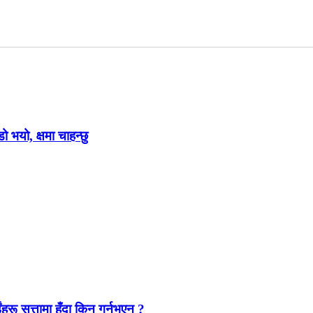
ो भयो, क्षमा चाहन्छु
ंहरू सत्तामा हुँदा किन गर्नुभएन ?