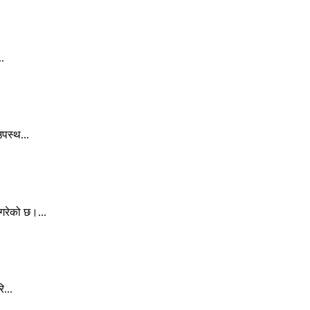
..
पस्थ...
गरेको छ।...
...