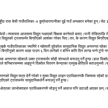
दहुँदा रावा बेसी गाउँपालिका–४ डुम्रेधारापानीका दुई गाउँ अन्धकार बनेका हुन्।ज
ो थियो।त्यसयता आजसम्म विद्युत नआएको शिक्षक बस्नेतले बताए।पानी रोकिएपछि जेठ
कले विद्युतको ट्रासफर्मर बिग्रीएको आशंका गरेका थिए।तर, के कारण विद्युत बिग्
ेलुखर्क गाउँपालिकाका ज्यामिरे र महेश्वरी दुवेकोल सामुदायिक विद्युत अन्तरगत रह
युत बिग्रीनुको कारण थाहा पाउन ६ दिन लागेको र बनिन कति दिन लाग्छ भन्ने टुंग
िक अन्तरगत रहेकाले उक्त ट्रासफर्मर सोही संस्थाले बनाउनु पर्ने हुन्छ।हाल दिक्त
निबारसम्ममा आइपुग्ने दिक्तेल वितरण केन्द्रका प्रमुख क्षेत्रिले बताउनुभयो।प
ो विद्युत मात्र हेर्ने गरेको र मुख्य विद्युत लाइन प्राधिकरणकै जिम्मामा रहेको 
एको ट्रासफर्मर सामुदायिकलेनै बनाउनु पर्ने हुन्छ।
षेत्रका उपभोक्ताहरु प्राविधकरणमै जोड्नु पर्ने आवाज पनि उठाउदै आएका छन्।सामुदा