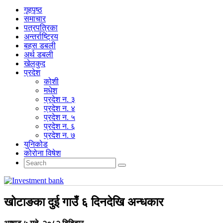
गृहपृष्‍ठ
समाचार
पत्रपत्रिका
अन्तर्राष्ट्रिय
बहस डबली
अर्थ डबली
खेलकुद
प्रदेश
कोशी
मधेश
प्रदेश न. ३
प्रदेश न. ४
प्रदेश न. ५
प्रदेश न. ६
प्रदेश न. ७
युनिकोड
कोरोना विषेश
खोटाङका दुई गाउँ ६ दिनदेखि अन्धकार