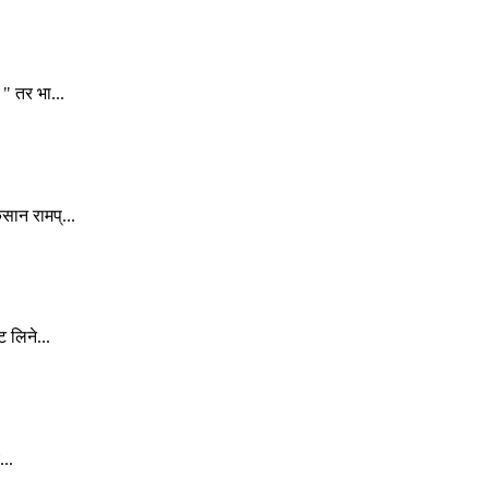
" तर भा...
सान रामप्...
 लिने...
...