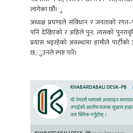
लागेका छौं।ु
अध्यक्ष प्रचण्डले संविधान र जनताको रगत–पस
पनि देखिएको र अहिले पुन: त्यसको पुनरावृत्
प्रयास भइरहेको अवस्थामा हामीले पार्टीको अभि
छ,ुउनले स्पष्ट पारे।
KHABARDABALI DESK–PB
यो नेपाली भाषाको अनलाइन समाचार स
तपाईको आलोचनात्मक सुझाव हाम्रा 
तल क्लिक गर्नुहोस् ।