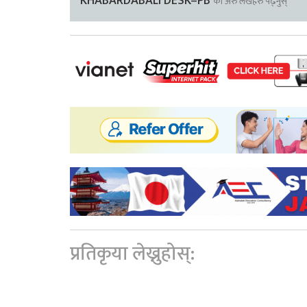
KHABARDABALI DESK–PB
का अरु लेखहरु पढ्नुस्
प्रतिकृया लेख्नुहोस्: