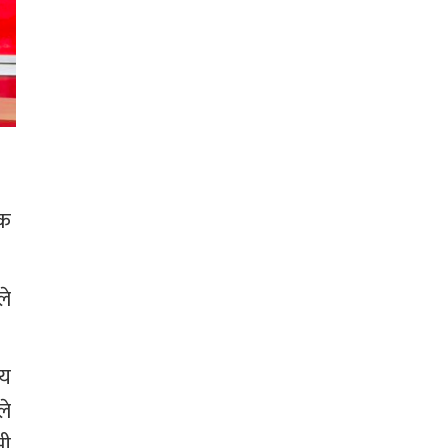
क 
े 
य 
े 
ी 