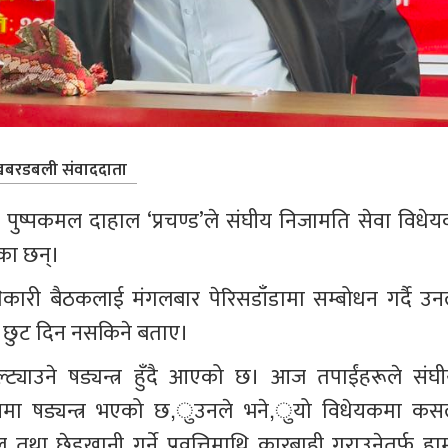
बरडबली संवाददाता
ष पुष्पकमल दाहाल ‘प्रचण्ड’ले संघीय निजामति सेवा विधेय
एका छन्।
कारी बैठकलाई मंगलबार पेरिसडाँडामा सम्बोधन गर्दै उनल
ाई छुट दिन नसकिने बताए।
्ट्याउने षड्यन्त्र हुँदै आएको छ। आज तपाईंहरूले संघी
यसमा षड्यन्त्र भएको छ,ुउनले भने,ुयो विधेयकमा कसल
था छेडखानी गर्ने प्रवृत्तिमाथि कारबाही गराउनेतर्फ हाम