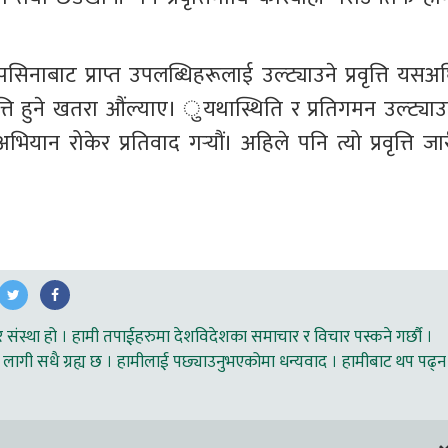
िनाबाट प्राप्त उपलब्धिहरूलाई उल्ट्याउने प्रवृत्ति यसअघ
ति हुने खतरा औंल्याए। ुयथास्थिति र प्रतिगमन उल्ट्याउन
यान रोकेर प्रतिवाद गर्‍यौं। अहिले पनि त्यो प्रवृत्ति जार
ंस्था हो । हामी तपाईहरुमा देशविदेशका समाचार र विचार पस्कने गर्छौ ।
लागी सधै ग्रह्य छ । हामीलाई पछ्याउनुभएकोमा धन्यवाद । हामीबाट थप पढ्न