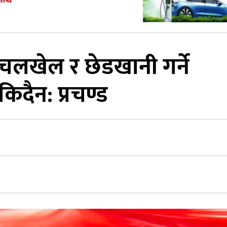
लखेल र छेडखानी गर्ने
किदैन: प्रचण्ड