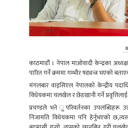
ख
काठमाडौं । नेपाल माओवादी केन्द्रका अध्यक्
पारित गर्ने क्रममा गम्भीर षड्यन्त्र भएको बता
मंगलबार वाइसिएल नेपालको केन्द्रीय पदाधि
विधेयकमा चलखेल र छेडखानी गर्ने प्रवृत्तिल
प्रचण्डले भने ुपरिवर्तनका उपलब्धिहरू उल
निजामति विधेयकमा पनि हेर्नुभएको छ,त्
बदमासी गर्‍यो, त्यसको छानबिन गरी,चलखेल त