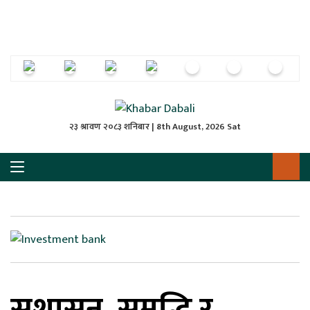
ृष्‍ठ
ाचार
पत्रिका
्राष्ट्रिय
२३ श्रावण २०८३ शनिबार | 8th August, 2026 Sat
स
ली
ली
लकुद
सुशासन, समृद्धि र
ेश