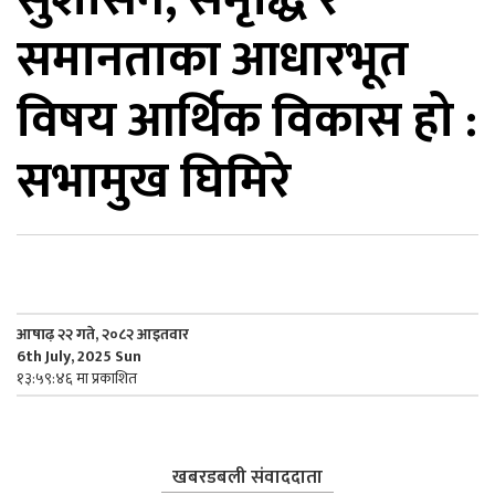
समानताका आधारभूत
िकोड
विषय आर्थिक विकास हो :
ोना
ेश
सभामुख घिमिरे
आषाढ़ २२ गते, २०८२ आइतवार
6th July, 2025 Sun
१३:५९:४६ मा प्रकाशित
खबरडबली संवाददाता