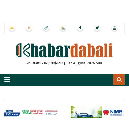
ृष्‍ठ
ाचार
पत्रिका
्राष्ट्रिय
२४ श्रावण २०८३ आईतवार | 9th August, 2026 Sun
स
ली
ली
लकुद
ेश