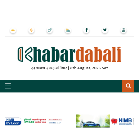
ृष्‍ठ
ाचार
पत्रिका
्राष्ट्रिय
२३ श्रावण २०८३ शनिबार | 8th August, 2026 Sat
स
ली
ली
लकुद
ेश