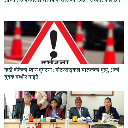
आफ्नै सरकारविरुद्ध रास्वपाकै सांसदको प्रश्न : ‘सरकार कहाँ छ ?’
कैदी बोकेको भ्यान दुर्घटना : मोटरसाइकल चालकको मृत्यु, अर्का
युवक गम्भीर घाइते