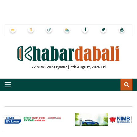
ृष्‍ठ
ाचार
पत्रिका
्राष्ट्रिय
२२ श्रावण २०८३ शुक्रबार | 7th August, 2026 Fri
स
ली
ली
लकुद
ेश