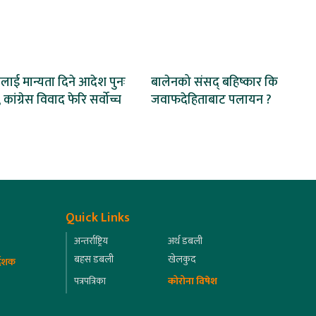
ाई मान्यता दिने आदेश पुनः
बालेनको संसद् बहिष्कार कि
 कांग्रेस विवाद फेरि सर्वोच्च
जवाफदेहिताबाट पलायन ?
Quick Links
अन्तर्राष्ट्रिय
अर्थ डबली
बहस डबली
खेलकुद
्देशक
पत्रपत्रिका
कोरोना विषेश