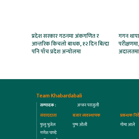
प्रदेश सरकार गठनमा अंकगणित र
गगन थापाल
आन्तरिक किचलो बाधक, १२ दिन बित्दा
परीक्षणमा,
पनि पाँच प्रदेश अन्योलमा
अदालतमा
Team Khabardabali
सम्पादक :
अन्जन पराजुली
संवाददाता
बजार व्यवस्थापक
प्रबन्धक निर
फुलु भुजेल
पुष्प ओली
गोमा आले
गणेश पाण्डे