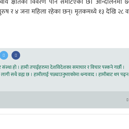
ानवीय क्षतिको विवरण पनि समेटिएको छ। आन्दोलनमा ७
रुष र ४ जना महिला रहेका छन्। मृतकमध्ये १३ देखि २८ वर्
ंस्था हो । हामी तपाईहरुमा देशविदेशका समाचार र विचार पस्कने गर्छौ ।
लागी सधै ग्रह्य छ । हामीलाई पछ्याउनुभएकोमा धन्यवाद । हामीबाट थप पढ्न