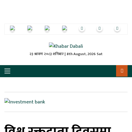
ृष्‍ठ
ाचार
पत्रिका
्राष्ट्रिय
२३ श्रावण २०८३ शनिबार | 8th August, 2026 Sat
स
ली
ली
लकुद
विश्व रक्तदाता दिवसमा
ेश