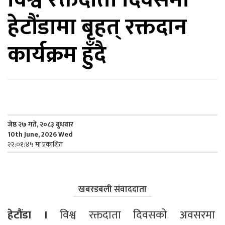
हेटौंडामा बृहत् रक्तदान
िकोड
कार्यक्रम हुँदै
ोना
ेश
जेष्ठ २७ गते, २०८३ बुधवार
10th June, 2026 Wed
२२:०१:४५ मा प्रकाशित
खबरडबली संवाददाता
हेटौंडा ।
 विश्व रक्तदाता दिवसको अवसरमा 