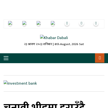
ृष्‍ठ
ाचार
पत्रिका
्राष्ट्रिय
२३ श्रावण २०८३ शनिबार | 8th August, 2026 Sat
स
ली
ली
लकुद
चुनावी भीडमा हराउँदै
ेश