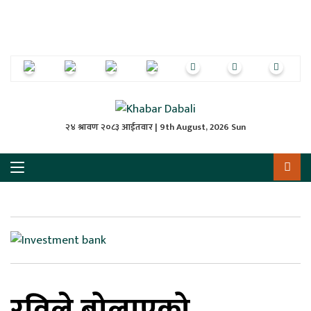
ृष्‍ठ
ाचार
पत्रिका
्राष्ट्रिय
२४ श्रावण २०८३ आईतवार | 9th August, 2026 Sun
स
ली
ली
लकुद
रविले बोलाएको
ेश