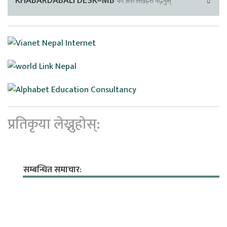
KHABARDABALI DESK–MB
का अरु लेखहरु पढ्नुस्
प्रतिकृया लेख्नुहोस्:
सम्बन्धित समाचार: