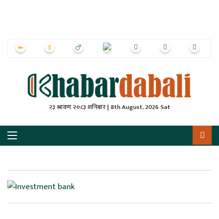
ृष्‍ठ
ाचार
पत्रिका
्राष्ट्रिय
२३ श्रावण २०८३ शनिबार | 8th August, 2026 Sat
स
ली
ली
लकुद
ेश