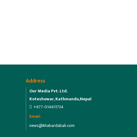
Address
Our Media Pvt. Ltd.
Koteshowar, Kathmandu,Nepal
+977-014611734
Email:
news@khabardabali.com