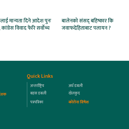
ाई मान्यता दिने आदेश पुनः
बालेनको संसद् बहिष्कार कि
 कांग्रेस विवाद फेरि सर्वोच्च
जवाफदेहिताबाट पलायन ?
Quick Links
अन्तर्राष्ट्रिय
अर्थ डबली
बहस डबली
खेलकुद
्देशक
पत्रपत्रिका
कोरोना विषेश