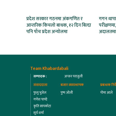
प्रदेश सरकार गठनमा अंकगणित र
गगन थापाल
आन्तरिक किचलो बाधक, १२ दिन बित्दा
परीक्षणमा,
पनि पाँच प्रदेश अन्योलमा
अदालतमा
Team Khabardabali
सम्पादक :
अन्जन पराजुली
संवाददाता
बजार व्यवस्थापक
प्रबन्धक निर
फुलु भुजेल
पुष्प ओली
गोमा आले
गणेश पाण्डे
कृति सापकोटा
सूर्य शर्मा