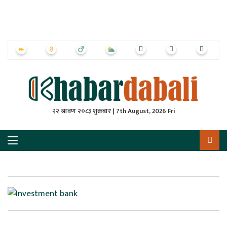
ृष्‍ठ
ाचार
पत्रिका
्राष्ट्रिय
२२ श्रावण २०८३ शुक्रबार | 7th August, 2026 Fri
स
ली
ली
लकुद
ेश