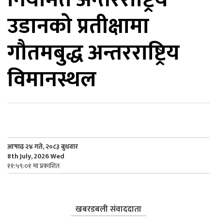
उडानको प्रतीक्षामा
िकोड
गौतमबुद्ध अन्तरराष्ट्रिय
ोना
ेश
विमानस्थल
आषाढ़ २४ गते, २०८३ बुधवार
8th July, 2026 Wed
११:५९:०१ मा प्रकाशित
खबरडबली संवाददाता