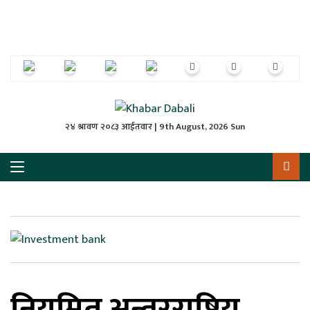
ृष्‍ठ
ाचार
पत्रिका
्राष्ट्रिय
२४ श्रावण २०८३ आईतवार | 9th August, 2026 Sun
स
ली
ली
लकुद
नियमित अन्तरराष्ट्रिय
ेश