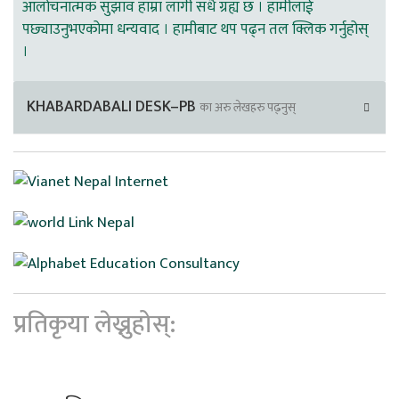
आलोचनात्मक सुझाव हाम्रा लागी सधै ग्रह्य छ । हामीलाई
पछ्याउनुभएकोमा धन्यवाद । हामीबाट थप पढ्न तल क्लिक गर्नुहोस्
।
KHABARDABALI DESK–PB
का अरु लेखहरु पढ्नुस्
प्रतिकृया लेख्नुहोस्: