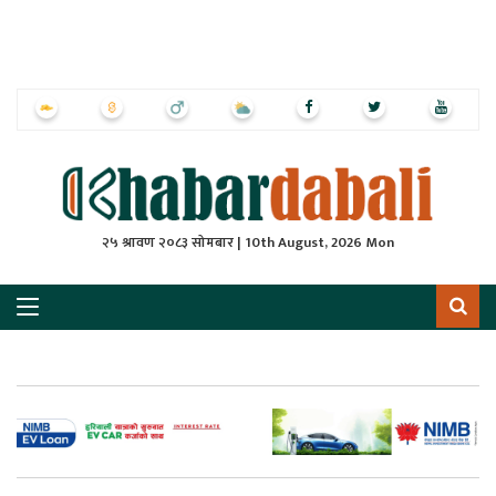
ृष्‍ठ
ाचार
पत्रिका
्राष्ट्रिय
२५ श्रावण २०८३ सोमबार | 10th August, 2026 Mon
स
ली
ली
लकुद
ेश