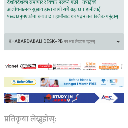
देशविदेशका समाचार र विचार पस्कने गर्छौ । तपाईको
आलोचनात्मक सुझाव हाम्रा लागी सधै ग्रह्य छ । हामीलाई
पछ्याउनुभएकोमा धन्यवाद । हामीबाट थप पढ्न तल क्लिक गर्नुहोस्
।
KHABARDABALI DESK–PB
का अरु लेखहरु पढ्नुस्
प्रतिकृया लेख्नुहोस्: