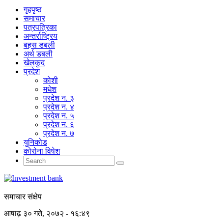
गृहपृष्‍ठ
समाचार
पत्रपत्रिका
अन्तर्राष्ट्रिय
बहस डबली
अर्थ डबली
खेलकुद
प्रदेश
कोशी
मधेश
प्रदेश न. ३
प्रदेश न. ४
प्रदेश न. ५
प्रदेश न. ६
प्रदेश न. ७
युनिकोड
कोरोना विषेश
समाचार संक्षेप
आषाढ़ ३० गते, २०७२ - १६:४९