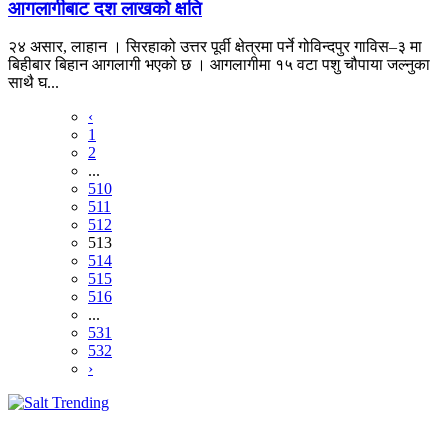
आगलागीबाट दश लाखको क्षति
२४ असार, लाहान । सिरहाको उत्तर पूर्वी क्षेत्रमा पर्ने गोविन्दपुर गाविस–३ मा
बिहीबार बिहान आगलागी भएको छ । आगलागीमा १५ वटा पशु चौपाया जल्नुका
साथै घ...
‹
1
2
...
510
511
512
513
514
515
516
...
531
532
›