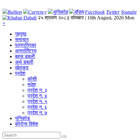
Bullion
Currency
युनिकोड
मौसम
Facebook
Twitter
Youtube
२५ श्रावण २०८३ सोमबार | 10th August, 2026 Mon
×
गृहपृष्‍ठ
समाचार
पत्रपत्रिका
अन्तर्राष्ट्रिय
बहस डबली
अर्थ डबली
खेलकुद
प्रदेश
कोशी
मधेश
प्रदेश न. ३
प्रदेश न. ४
प्रदेश न. ५
प्रदेश न. ६
प्रदेश न. ७
युनिकोड
कोरोना विषेश