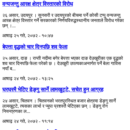
वन्यजन्तु आरक्ष क्षेत्र विस्तारको विरोध
२६ असार, उदयपुर । सुनसरी र उदयपुरको बीचमा पर्ने कोसी टप्पु वन्यजन्तु
आरक्ष क्षेत्र विस्तार गर्ने सरकारको निर्णयविरुद्धस्थानीय जनताले विरोध गरेका
छन् ।...
आषाढ़ २५ गते, २०७२ - १०:४७
बेपत्ता वृद्धको चार दिनपछि शव फेला
२५ असार, दाङ । राप्ती नदीमा बगेर बेपत्ता भएका दाङ देउखुरीका एक वृद्धको
शव चार दिनपछि फेला परेको छ । देउखुरी उपत्यकाअन्तर्गत पर्ने बेला गाविस
नयाँ ब...
आषाढ़ २४ गते, २०७२ - १३:२५
घरघरमै भेटिए डेङ्गु सार्ने लामखुट्टे, सचेत हुन आग्रह
२४ असार, चितवन । चितवनको भरतपुरस्थित बजार क्षेत्रमा डेङ्गु सार्ने
लामखुट्टे, त्यसका लार्भा र प्युपा प्रशस्तै भेटिएका छन् । डेङ्गु रोग
नियन्त्रणका ल...
आषाढ़ २४ गते, २०७२ - ११:१४