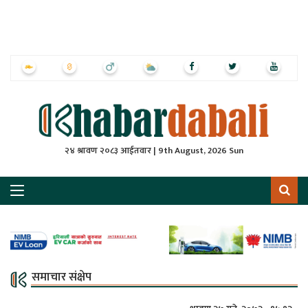
ृष्‍ठ
ाचार
पत्रिका
्राष्ट्रिय
२४ श्रावण २०८३ आईतवार | 9th August, 2026 Sun
स
ली
ली
लकुद
समाचार संक्षेप
ेश