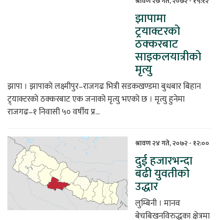
श्रावण २७ गते, २०७२ - १५:१२
झापामा
िकोड
ट्र्रयाक्टरको
ठक्करबाट
ोना
साइकलयात्रीको
ेश
मृत्यु
झापा । झापाको लक्ष्मीपुर–राजगढ भित्री सडकखण्डमा बुधबार बिहान
ट्र्याक्टरको ठक्करबाट एक जनाको मृत्यु भएको छ । मृत्यु हुनेमा
राजगढ–१ निवासी ५० वर्षीय प्र...
श्रावण २४ गते, २०७२ - १२:००
दुई हजारभन्दा
बढी युवतीको
उद्धार
लुम्बिनी । मानव
बेचबिखनविरुद्धका क्षेत्रमा