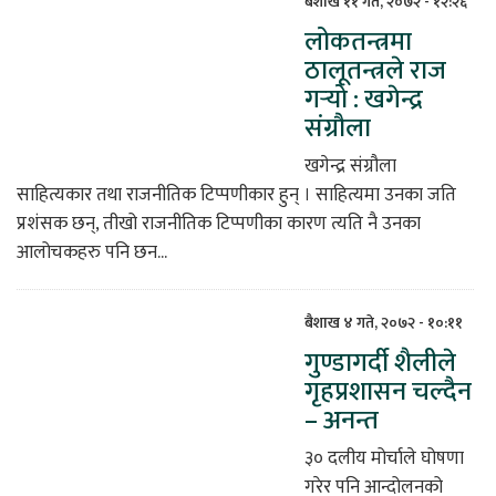
बैशाख ११ गते, २०७२ - १२:२६
लोकतन्त्रमा
िकोड
ठालूतन्त्रले राज
गर्‍यो : खगेन्द्र
ोना
संग्रौला
ेश
खगेन्द्र संग्रौला
साहित्यकार तथा राजनीतिक टिप्पणीकार हुन् । साहित्यमा उनका जति
प्रशंसक छन्, तीखो राजनीतिक टिप्पणीका कारण त्यति नै उनका
आलोचकहरु पनि छन...
बैशाख ४ गते, २०७२ - १०:११
गुण्डागर्दी शैलीले
गृहप्रशासन चल्दैन
– अनन्त
३० दलीय मोर्चाले घोषणा
गरेर पनि आन्दोलनको