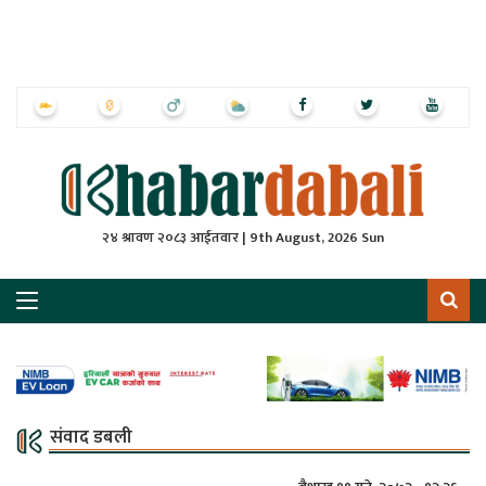
ृष्‍ठ
ाचार
पत्रिका
्राष्ट्रिय
२४ श्रावण २०८३ आईतवार | 9th August, 2026 Sun
स
ली
ली
लकुद
संवाद डबली
ेश