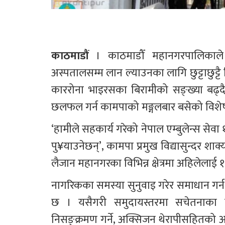
काठमाडौं 
। काठमाडौँ महानगरपालिकाल
अस्पतालसम्म लान ल्याउनका लागि छुट्टाछुट्टै 
काररोना भाइरसका बिरामीको सङ्ख्या बढ्द
छलफल गर्न कामपाको मङ्गलबार बसेको विशे
‘हामीले सहकार्य गरेको नेपाल एम्बुलेन्स से
पु¥याउनेछन्’, कामपा प्रमुख विद्यासुन्दर श
लैजान महानगरका विभिन्न क्षेत्रमा अहिलेलाई १
नागरिकका समस्या सुनुवाइ गरेर समाधान गर्न टो
छ । यसैगरी समुदायस्तरमा सचेतनाका बढ
निसङ्क्रमण गर्ने, अक्सिजन थेरापीसहितको आ