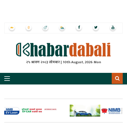
ृष्‍ठ
ाचार
पत्रिका
्राष्ट्रिय
२५ श्रावण २०८३ सोमबार | 10th August, 2026 Mon
स
ली
ली
लकुद
ेश