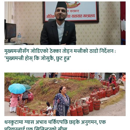
मुख्यमन्त्रीसँग जोडिएको ठेक्का तोड्न मन्त्रीको ठाडो निर्देशन :
‘मुख्यमन्त्री होस् कि जोसुकै, छुट हुन्न’
धनकुटामा ग्यास अभाव चर्किएपछि छड्के अनुगमन, एक
परिवारलाई एक सिलिन्डरको सीमा