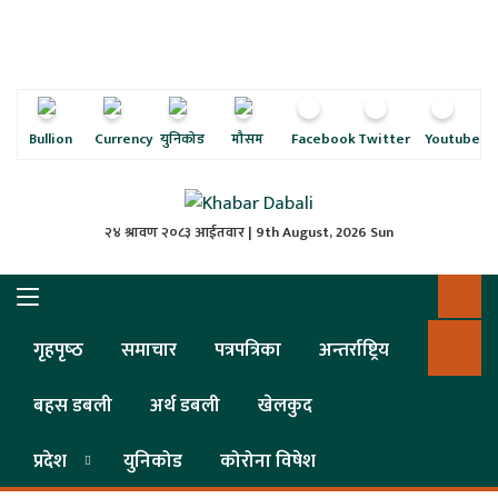
ृष्‍ठ
ाचार
पत्रिका
Bullion
Currency
युनिकोड
मौसम
Facebook
Twitter
Youtube
्राष्ट्रिय
२४ श्रावण २०८३ आईतवार | 9th August, 2026 Sun
स
ली
गृहपृष्‍ठ
समाचार
पत्रपत्रिका
अन्तर्राष्ट्रिय
ली
बहस डबली
अर्थ डबली
खेलकुद
लकुद
प्रदेश
युनिकोड
कोरोना विषेश
ेश