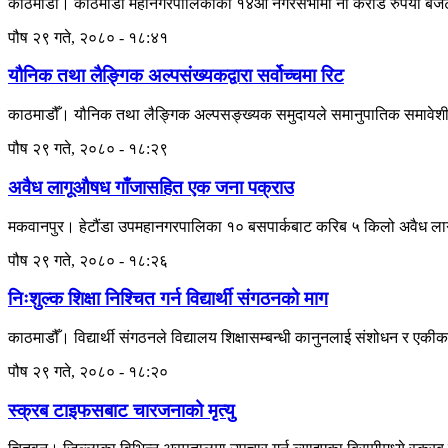
काठमाडौँ। काठमाडौँ महानगरपालिकाको १४औँ नगरसभामा नौ करोड रुपैयाँ बजेट स
पौष २९ गते, २०८० - १८:४१
यौनिक तथा लैङ्गिक अल्पसंख्यकद्वारा सर्वोच्चमा रिट
काठमाडौँ। यौनिक तथा लैङ्गिक अल्पसङ्ख्यक समुदायले समानुपातिक समावेशी सिद्ध
पौष २९ गते, २०८० - १८:२९
अवैध लागूऔषध गाँजासहित एक जना पक्राउ
मकवानपुर। हेटौंडा उपमहानगरपालिका १० बसपार्कबाट करिब ५ किलो अवैध लागूऔ
पौष २९ गते, २०८० - १८:२६
निःशुल्क शिक्षा निश्चित गर्न विद्यार्थी संगठनको माग
काठमाडौँ। विद्यार्थी संगठनले विद्यालय शिक्षासम्बन्धी कानुनलाई संशोधन र एकी
पौष २९ गते, २०८० - १८:२०
स्क्रब टाइफसबाट चारजनाको मृत्यु