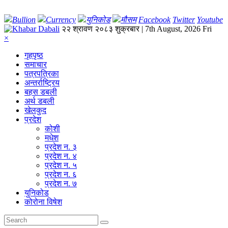
Bullion
Currency
युनिकोड
मौसम
Facebook
Twitter
Youtube
२२ श्रावण २०८३ शुक्रबार | 7th August, 2026 Fri
×
गृहपृष्‍ठ
समाचार
पत्रपत्रिका
अन्तर्राष्ट्रिय
बहस डबली
अर्थ डबली
खेलकुद
प्रदेश
कोशी
मधेश
प्रदेश न. ३
प्रदेश न. ४
प्रदेश न. ५
प्रदेश न. ६
प्रदेश न. ७
युनिकोड
कोरोना विषेश