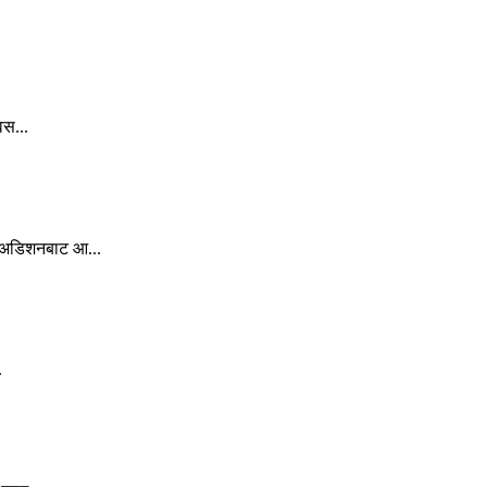
वस...
ल अडिशनबाट आ...
.