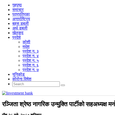
गृहपृष्‍ठ
समाचार
पत्रपत्रिका
अन्तर्राष्ट्रिय
बहस डबली
अर्थ डबली
खेलकुद
प्रदेश
कोशी
मधेश
प्रदेश न. ३
प्रदेश न. ४
प्रदेश न. ५
प्रदेश न. ६
प्रदेश न. ७
युनिकोड
कोरोना विषेश
रञ्जिता श्रेष्ठ नागरिक उन्मुक्ति पार्टीको सहअध्यक्ष म