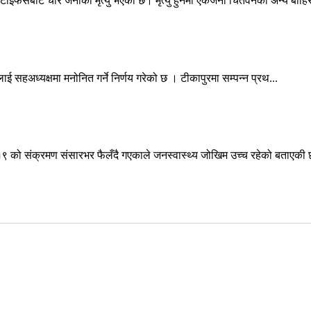
ब टाइफसबाट चार जनाको मृत्यु भएको छ। मृत्यु हुनेमा एकजना चितवनका अन्य बाहिर
ठलाई सहअध्यक्षमा मनोनित गर्ने निर्णय गरेको छ । टीकापुरमा सम्पन्न प्रथ...
–१९ को संक्रमण संसारभर फैलँदै गएकाले जनस्वास्थ्य जोखिम उच्च रहेको बताएकी छ