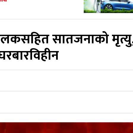
ालकसहित सातजनाको मृत्यु
 घरबारविहीन