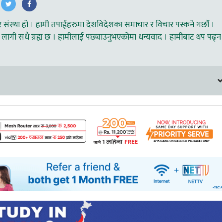
ंस्था हो । हामी तपाईहरुमा देशविदेशका समाचार र विचार पस्कने गर्छौ ।
लागी सधै ग्रह्य छ । हामीलाई पछ्याउनुभएकोमा धन्यवाद । हामीबाट थप पढ्न