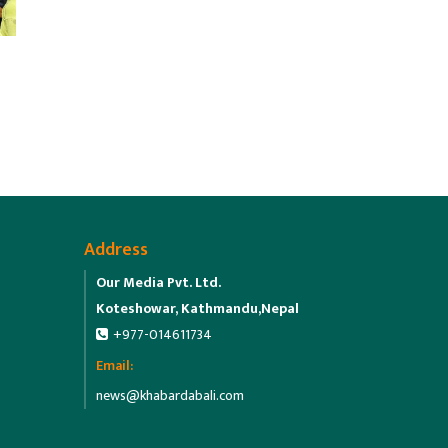
Address
Our Media Pvt. Ltd.
Koteshowar, Kathmandu,Nepal
+977-014611734
Email:
news@khabardabali.com