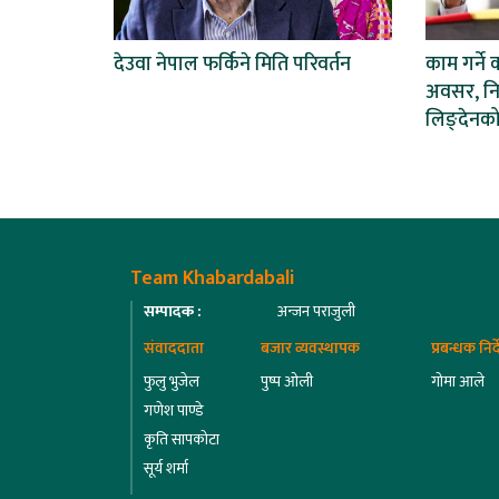
देउवा नेपाल फर्किने मिति परिवर्तन
काम गर्ने 
अवसर, निष्
लिङ्देनको
Team Khabardabali
सम्पादक :
अन्जन पराजुली
संवाददाता
बजार व्यवस्थापक
प्रबन्धक निर
फुलु भुजेल
पुष्प ओली
गोमा आले
गणेश पाण्डे
कृति सापकोटा
सूर्य शर्मा