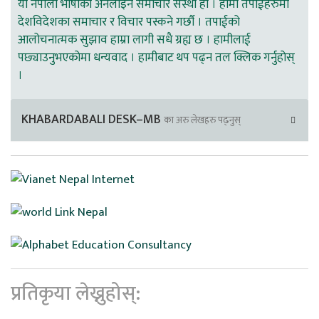
यो नेपाली भाषाको अनलाइन समाचार संस्था हो । हामी तपाईहरुमा
देशविदेशका समाचार र विचार पस्कने गर्छौ । तपाईको
आलोचनात्मक सुझाव हाम्रा लागी सधै ग्रह्य छ । हामीलाई
पछ्याउनुभएकोमा धन्यवाद । हामीबाट थप पढ्न तल क्लिक गर्नुहोस्
।
KHABARDABALI DESK–MB
का अरु लेखहरु पढ्नुस्
प्रतिकृया लेख्नुहोस्: