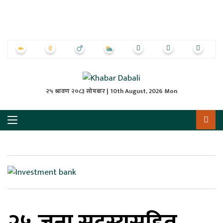
ृष्‍ठ
ाचार
पत्रिका
्राष्ट्रिय
२५ श्रावण २०८३ सोमबार | 10th August, 2026 Mon
स
ली
ली
लकुद
२५ जना सदस्यसहित
ेश