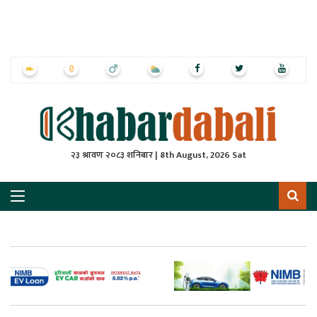
ृष्‍ठ
ाचार
पत्रिका
्राष्ट्रिय
२३ श्रावण २०८३ शनिबार | 8th August, 2026 Sat
स
ली
ली
लकुद
ेश