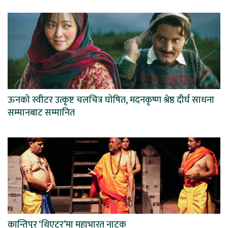
ऊनको स्वीटर उत्कृष्ट चलचित्र घोषित, मदनकृष्ण श्रेष्ठ दीर्घ साधना
सम्मानबाट सम्मानित
कान्तिपुर ‘थिएटर’मा महाभारत नाटक