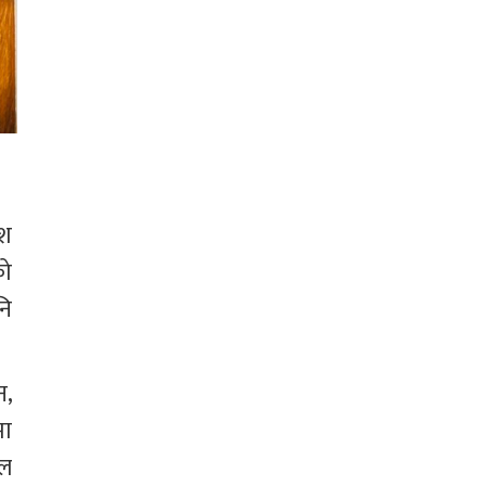
श 
ो 
ि 
, 
ा 
ल 