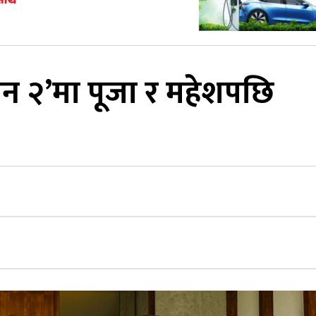
न २’मा पूजा र महेशपछि