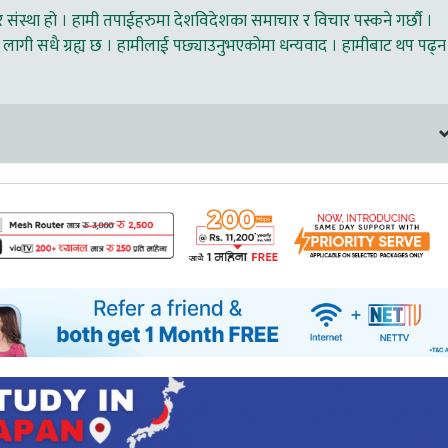
ंस्था हो । हामी तपाईहरुमा देशविदेशका समाचार र विचार पस्कने गर्छौ ।
लागी सधै ग्रह्य छ । हामीलाई पछ्याउनुभएकोमा धन्यवाद । हामीबाट थप पढ्न