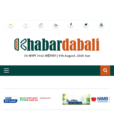
ृष्‍ठ
ाचार
पत्रिका
्राष्ट्रिय
२४ श्रावण २०८३ आईतवार | 9th August, 2026 Sun
स
ली
ली
लकुद
ेश