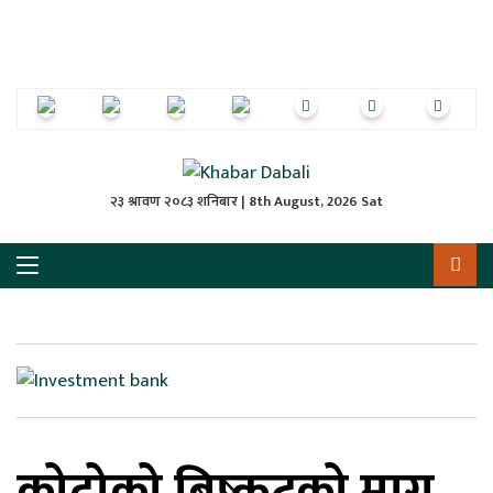
ृष्‍ठ
ाचार
पत्रिका
्राष्ट्रिय
२३ श्रावण २०८३ शनिबार | 8th August, 2026 Sat
स
ली
ली
लकुद
कोदोको बिष्कुटको माग
ेश