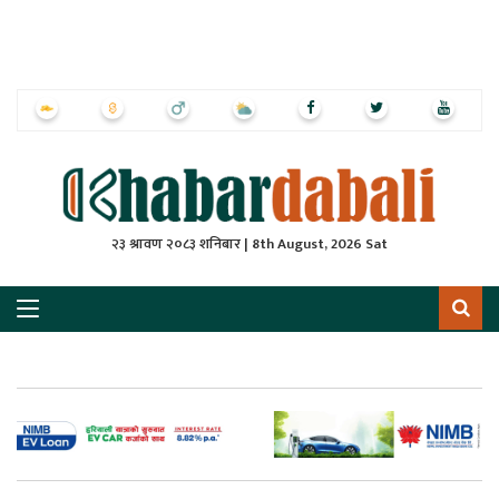
ृष्‍ठ
ाचार
पत्रिका
्राष्ट्रिय
२३ श्रावण २०८३ शनिबार | 8th August, 2026 Sat
स
ली
ली
लकुद
ेश