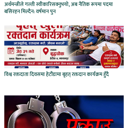
अर्थमन्त्रीले गल्ती स्वीकारिसक्नुभयो, अब नैतिक रूपमा पदमा
बसिरहन मिल्दैन: वर्षमान पुन
विश्व रक्तदाता दिवसमा हेटौंडामा बृहत् रक्तदान कार्यक्रम हुँदै