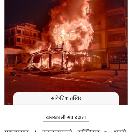
सांकेतिक तस्विर
खबरडबली संवाददाता