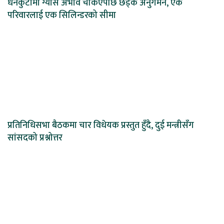
धनकुटामा ग्यास अभाव चर्किएपछि छड्के अनुगमन, एक
परिवारलाई एक सिलिन्डरको सीमा
प्रतिनिधिसभा बैठकमा चार विधेयक प्रस्तुत हुँदै, दुई मन्त्रीसँग
सांसदको प्रश्नोत्तर