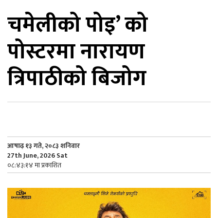
चमेलीको पोइ’ को
िकोड
पोस्टरमा नारायण
ोना
ेश
त्रिपाठीको बिजोग
आषाढ़ १३ गते, २०८३ शनिवार
27th June, 2026 Sat
०८:४३:१४ मा प्रकाशित