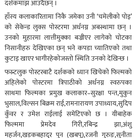
दर्शकमाझ आउदैछन् ।
हाँस्य कलाकारितामा निकै जमेका उनी ‘चमेलीको पोइ’ 
को सेकेन्ड लुक्स पोस्टरमा अर्धनग्न अबस्थामा छन् । 
उनको मुहारमा लात्तीमुक्का बज्रीएर लागेको चोटका 
निसानीहरु देखिएका छन् भने कपडा च्यातिएको तथा 
कुटाइ खाएर भागीरहेकोजस्तो स्थिति उनको देखिन्छ ।
फस्र्टलुक पोस्टरबाटै दर्शकको ध्यान खिचेको फिल्मको 
अहिलेको पोस्टरमा त्रिपाठीको अर्धनग्न स्वरुपका 
साथमा फिल्मका प्रमुख कलाकार–सुरक्षा पन्त,मुकुन 
भुसाल,विल्सन बिक्रम राई,रामनारायण उपाध्याय,सुदिप 
कुँवर र उमेश राईलाई समेटिएको छ । यीबाहेक 
फिल्ममा प्रेमदेव गिरी,रबिन्द्र झा,अंशु 
महर्जन,खडकबहादुर पुन (खबपु),रजनी गुरुङ,सुनीता 