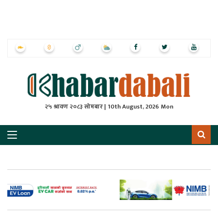
ृष्‍ठ
ाचार
पत्रिका
्राष्ट्रिय
२५ श्रावण २०८३ सोमबार | 10th August, 2026 Mon
स
ली
ली
लकुद
ेश