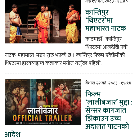
जेष्ठ १४ गते, २०८३ - १६:४०
कान्तिपुर
‘थिएटर’मा
महाभारत नाटक
काठमाडौँ। कान्तिपुर
थिएटरमा आजदेखि नयाँ
नाटक ‘महाभारत’ मञ्चन सुरु भएको छ । कान्तिपुर फिल्म एकेडेमीको
थिएटरमा हास्यव्यङ्ग्य कलाकार मनोज गजुरेल पहिलो...
बैशाख २२ गते, २०८३ - १५:१४
फिल्म
‘लालीबजार’ मुद्दा :
सेन्सर कागजात
झिकाउन उच्च
अदालत पाटनको
आदेश