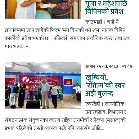
पूजा र महेशपछि
विपिनको प्रवेश
काठमाडौं । चाडै नै
छायांकनमा जान लागेको फिल्म ‘मन विनाको धन २’मा नायक विपिन
कार्कीको प्रवेश भएको छ । पछिल्लो समयका सर्वाधिक व्यस्त तथा उच्च
माग भएका न...
आषाढ़ १५ गते, २०८३ - ०९:०७
खुम्चियो,
‘रक्तिम’को स्वर
अझै बुलन्द
रुपन्देही । राजनीतिक
उतारचढाव, विभाजन र
संगठनात्मक संकुचनका कारण राष्ट्रिय जनमोर्चा र नेकपा (मसाल)को
प्रभाव पहिलेको जस्तो व्यापक नरहे पनि त्यससँग जोडि...