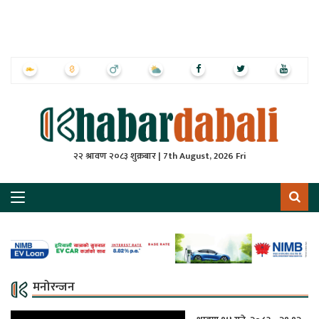
ृष्‍ठ
ाचार
पत्रिका
्राष्ट्रिय
२२ श्रावण २०८३ शुक्रबार | 7th August, 2026 Fri
स
ली
ली
लकुद
मनोरन्जन
ेश