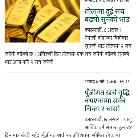
आषाढ़ ८ गते, २०७४ - १२:५०
तोलामा दुई सय
िकोड
बढ्यो सुनको भाउ
ोना
काठमाडौं, ८ असार ।
ेश
नेपाली बजारमा बिहीबार
सुनको भाउ तोलामा २ सय
रुपैयाँ बढेको छ । अघिल्लो दिन तोलामा एक सय रुपैयाँ बढेको सुनको
भाउ आज पनि २ सय रुपैयाँ ...
आषाढ़ ७ गते, २०७४ - १५:१९
पुँजीगत खर्च वृद्धि
नभएकामा सर्वत्र
चिन्ता र चासो
काठमाडौं, ७ असार । चालु
आर्थिक वर्ष समाप्त हुन २४
दिन मात्र बाँकी रहँदा पुँजीगत खर्च २५ प्रतिशतमा सीमित रहेकामा