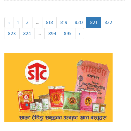
‹
1
2
...
818
819
820
821
822
823
824
...
894
895
›