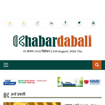
ृष्‍ठ
ाचार
पत्रिका
्राष्ट्रिय
२१ श्रावण २०८३ बिहीबार | 6th August, 2026 Thu
स
ली
ली
लकुद
अर्थ डबली
ेश