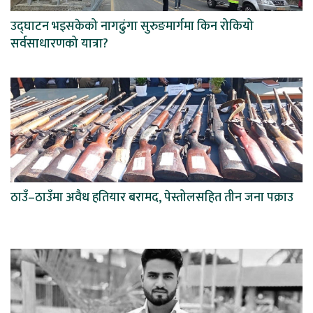
उद्घाटन भइसकेको नागढुंगा सुरुङमार्गमा किन रोकियो
सर्वसाधारणको यात्रा?
ठाउँ–ठाउँमा अवैध हतियार बरामद, पेस्तोलसहित तीन जना पक्राउ