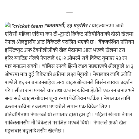
काठमाडौँ, १३ मङ्सिर ।
थाइल्यान्डमा जारी
एसिसी महिला एसिया कप टी–ट्वान्टी क्रिकेट प्रतियोगिताको दोस्रो खेलमा
नेपाल श्रीलङ्कासँग आठ विकेटले पराजित भएको छ । बैंककस्थित एसियन
इन्स्टिच्युट अफ टेक्नोलोजीको खेल मैदानमा आज भएको खेलमा टस
हारेर ब्याटिङ गरेको नेपालले १६।२ ओभरमै सबै विकेट गुमाएर २३ रन
मात्र बनाउन सक्यो । चौबिस रनको झिनो लक्ष्य पछ्याएको श्रीलङ्काले ४।३
ओभरमा मात्र दुई विकेटको क्षतिमा लक्ष्य भेट्टायो । नेपालका लागि ज्योति
पाण्डेले १६ रन बनाउनबाहेक अन्य वाट्सओम्यानले बिर्सन लायक प्रदर्शन
गरे । सीता राना मगरले चार तथा कप्तान रुविना क्षेत्रीले एक रन बनाए भने
अन्य सबै व्याट्सओम्यान शून्य रनमा पेवेलियन फर्किए । नेपालका लागि
कप्तान रुविना र करुणा भण्डारीले समान एक विकेट लिए ।
प्रतियोगितामा नेपालको यो लगातार दोस्रो हार हो । पहिलो खेलमा नेपाल
पाकिस्तानसँग नौ विकेटले पराजित भएको थियो । नेपालले अर्को खेल
मङ्गलबार बङ्गलादेशसँग खेल्नेछ ।