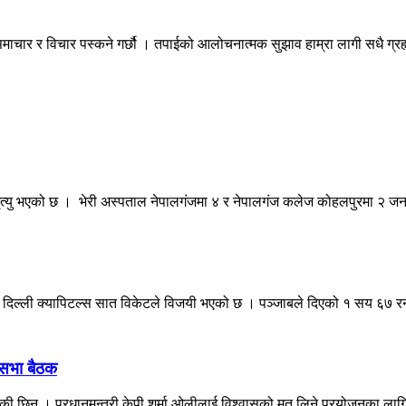
माचार र विचार पस्कने गर्छौ । तपाईको आलोचनात्मक सुझाव हाम्रा लागी सधै ग्
मृत्यु भएको छ । भेरी अस्पताल नेपालगंजमा ४ र नेपालगंज कलेज कोहलपुरमा २ जन
ध दिल्ली क्यापिटल्स सात विकेटले विजयी भएको छ । पञ्जाबले दिएको १ सय ६७ र
िसभा बैठक
रेकी छिन् । प्रधानमन्त्री केपी शर्मा ओलीलाई विश्वासको मत लिने प्रयोजनका लागि