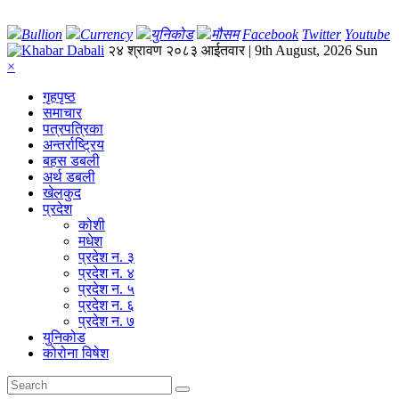
Bullion
Currency
युनिकोड
मौसम
Facebook
Twitter
Youtube
२४ श्रावण २०८३ आईतवार | 9th August, 2026 Sun
×
गृहपृष्‍ठ
समाचार
पत्रपत्रिका
अन्तर्राष्ट्रिय
बहस डबली
अर्थ डबली
खेलकुद
प्रदेश
कोशी
मधेश
प्रदेश न. ३
प्रदेश न. ४
प्रदेश न. ५
प्रदेश न. ६
प्रदेश न. ७
युनिकोड
कोरोना विषेश