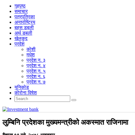
गृहपृष्‍ठ
समाचार
पत्रपत्रिका
अन्तर्राष्ट्रिय
बहस डबली
अर्थ डबली
खेलकुद
प्रदेश
कोशी
मधेश
प्रदेश न. ३
प्रदेश न. ४
प्रदेश न. ५
प्रदेश न. ६
प्रदेश न. ७
युनिकोड
कोरोना विषेश
लुम्बिनि प्रदेशका मुख्यमन्त्रीको अकस्मात राजिनामा