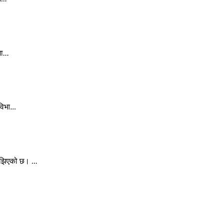
ा...
िभा...
ुझिएको छ। ...