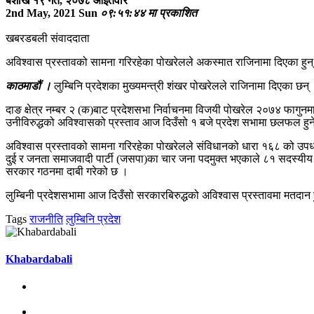
बैशाख १९ गते, २०७८ आइतवार
2nd May, 2021 Sun
०९:५१:४४ मा प्रकाशित
खबरडबली संवाददाता
अविश्वास प्रस्तावको सामना गरिरहेका पोखरेलले अकस्मात राजिनामा दिएका हुन्
काठमाडौं ।
लुम्बिनि प्रदेशका मुख्यमन्त्री शंखर पोखरेलले राजिनामा दिएका छ
दाङ क्षेत्र नम्बर २ (क)बाट प्रदेशसभा निर्वाचनमा विजयी पोखरेल २०७४ फागुनमा म
उनीविरुद्धको अविश्वासको प्रस्ताव आज दिउँसो १ बजे प्रदेश सभामा छलफल हुने
अविश्वास प्रस्तावको सामना गरिरहेका पोखरेलले संविधानको धारा १६८ को उपधा
दुई र जनता समाजवादी पार्टी (जसपा)का चार जना पदमुक्त भएकाले ८१ सदस्यीय 
सरकार गठनमा दाबी गरेको छ ।
लुम्बिनी प्रदेशसभामा आज दिउँसो सरकारबिरुद्धको अविश्वास प्रस्तावमा मतदान हुन
Tags
राजनीति
लुम्बिनि प्रदेश
Khabardabali