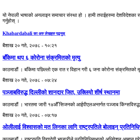
यो नेपाली भाषाको अनलाइन समाचार संस्था हो । हामी तपाईहरुमा देशविदेशका स
गर्नुहोस् ।
Khabardabali
का अरु लेखहरु पढ्नुस्
बैशाख २० गते, २०७८ - १०:२१
बाँकेमा थप ६ कोरोना संक्रमितको मृत्यु
काठमाडौं । बाँकेमा पछिल्लो एक रात र विहान गरी ६ जना कोरोना संक्रमितको 
बैशाख २० गते, २०७८ - ०७:२४
पञ्जाबविरुद्ध दिल्लीको शानदार जित, उक्लियो शीर्ष स्थानमा
काठमाडौं । भारतमा जारी १४औँ सिजनको आईपीएलअन्तर्गत पञ्जाब किंग्सविरुद्
बैशाख २० गते, २०७८ - ०७:१७
ओलीलाई विश्वासको मत लिनका लागि राष्ट्रपतिले बोलाइन् प्रतिनिध
काठमाडौं । राष्ट्रपति विद्यादेवी भण्डारीले प्रतिनिधिसभाको अधिवेशन आह्वान ग