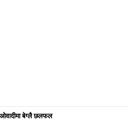
य माओवादीमा बेग्लै छलफल