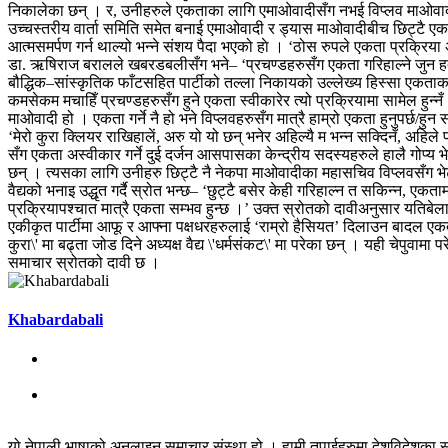
निकालेका छन् । र, उनीहरुले एकताका लागि एमाओवादीसँग नभई विप्लव माओवादीसँ
उच्चस्तरीय वार्ता समिति समेत बनाई एमाओवादी र ड्यास माओवादीबीच छिट्टै एकता हुन
आत्मसमर्पण गर्न थाल्यो भन्ने संशय पैदा भएको हाे । ‘ठोस रुपले एकता प्रक्रिया अ
डा. ऋषिराज बरालले खबरडबलीसँग भने– ‘प्रचण्डहरुसँग एकता गरिहाल्ने जुन हतारो 
बौद्धिक–सांस्कृतिक फाँटसहित पार्टीको तल्ला निकायको उल्लेख्य हिस्सा एकताका न
कमसेकम मचाहिँ प्रचण्डहरुसँग हुने एकता स्वीकारेर त्यो प्रक्रियामा सामेल हुन्न
माओवादी हो । एकता गर्ने नै हो भने विप्लवहरुसँग मात्रै हाम्रो एकता हुनुपर्छ/
‘मेरो कुरा क्लियर राखिहालें, अरु यो यो छन् भनेर अहिल्यै म भन्न सक्दिनँ, अहि
सँग एकता अस्वीकार गर्ने दुई दर्जन आसपासका केन्द्रीय सदस्यहरुले हालै गोप्य भे
छन् । त्यसका लागि उनीहरु छिट्टै नै नेकपा माओवादीका महासचिव विप्लवसँग भेटघ
वैद्यको भनाइ उद्धृत गर्दै स्रोत भन्छ– ‘छुट्टै बसेर केही गरिहाल्न त सकिन्न, एक
प्रक्रियापश्चात मात्रै एकता सम्भव हुन्छ ।’ उक्त स्रोतको दावीअनुसार यतिबेल
एकीकृत पार्टीमा आफू र आफ्ना पक्षधरहरुलाई ‘राम्रो हैसियत’ दिलाउन बादल एकद
कुरा\' मा बढ्ता जोड दिने अध्यक्ष वैद्य \'धर्मसंकट\' मा परेका छन् । यही चेपुव
समाचार स्रोतको दावी छ ।
Khabardabali
यो नेपाली भाषाको अनलाइन समाचार संस्था हो । हामी तपाईहरुमा देशविदेशका स