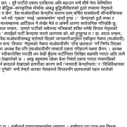
दुवै पार्टीले एकता प्रक्रिया अघि बढाउन भन्दै शीर्ष नेता सम्मिलित
द्धिक–सांस्कृतिक मोर्चामा आबद्ध बुद्धिजीवीहरुको ठूलो तप्कामा नेतृत्वले
छैन’, वैद्य माओवादीका केन्द्रीय सदस्य एवम् चर्चित मार्क्सवादी सौन्दर्यचिन्तक
त्यो ‘एकता’ नभई ‘आत्मसमर्पण’ मात्रै हुन्छ ।’ ‘केन्द्रको ठूलै तप्का र
 माध्यमहरुमा आर्टिकल नै लेखेर मैले त आफ्नो धारणा सार्वजनिक गरिरहेकै छु,
ाल भन्छन्– ‘हाम्रो पार्टीको सबैभन्दा नजिकको शक्ति भनेकै विप्लव नेतृत्वको
तपाईंको पार्टी केन्द्रमा यस्तो धारणामा को–को हुनुहुन्छ त ? डा. बराल भन्छन्–
न ।’ वैद्य माओवादीसम्बद्ध स्रोतले दिएको जानकारीअनुसार एकीकृत नेकपा (माओवादी)
क्रम चन्द ‘विप्लव’ नेतृत्वको नेकपा माओवादीसँग ‘ठोस छलफल’ गर्ने निर्णय लिएका
्यक्ष वैद्य पनि एमाओवादीसँग तत्कालै एकता गरिहाल्ने पक्षमा छैनन् । अध्यक्ष
िक स्वीकारोक्ति गराउँदै थप केही बुँदामा पार्टीभित्र लिखित सहमति गराएर अलि लामै
हुमत देखापरेको छ । आफू बहुमतमा रहेका बेला निशर्त एकता गराएर त्यसपछिको
न बादलले देखाएको हतारोका कारण सधैं \'जनवादी केन्द्रीयता\' र \'विधिविधानका
र्षमा पुगेको’ भन्दै तेस्रो धारका नेताहरुले विप्लवसँग छलफलको पहल थालेको
रह्य छ । हामीलाई पछ्याउनुभएकोमा धन्यवाद । हामीबाट थप पढ्न तल क्लिक