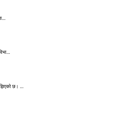
ा...
िभा...
ुझिएको छ। ...