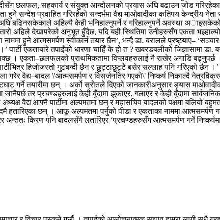
ग छलफल, सहकार्य र संयुक्त आन्दोलनको प्रयास अघि बढाउन जोड गरिरहेका छन् । 
े सन्देश प्रवाहित गरिरहेको सन्दर्भमा वैद्य माओवादीका कतिपय केन्द्रीय नेता र बौ
घि बढिनसकेकाले अहिल्यै केही भनिहाल्नुपर्ने र गरिहाल्नुपर्ने अवस्था अाइसकेको त 
अहिले देखापरेको अनुभूत हुँदैछ, यदि यही स्थितिमा उनीहरुसँग एकता भइहाल्यो भने 
ाममा हुने आत्मसमर्पण स्वीकार्न तयार छैन’, भन्दै डा. बरालले प्रष्ट्याए– ‘सञ्चार
ँ ।’ पार्टी एकताबारे तपाईंको धारणा चाहिँ के हो त ? खबरडबलीको जिज्ञासामा डा. बर
हुन सक्छ । एकता–छलफलको प्राथमिकतामा विप्लवहरुलाई नै राखेर अगाडि बढ्नुपर्छ ।’ 
ले पार्टीभित्र हिजोजस्तो गुटबन्दी छैन र छुट्टाछुट्टै बसेर सल्लाह पनि गरिएको छै
ला गरेर वैद्य–बादल \'आत्मसमर्पण र विसर्जनतिर गएको\' निष्कर्ष निकाल्दै नेत्रवि
ाट गर्ने तयारीमा छन् । अर्को स्रोतले दिएको जानकारीअनुसार ड्यास माओवादीका अध
तामा जानैपर्छ तर प्रचण्डहरुलाई केही बुँदामा झुकाएर, गलाएर र केही बुँदामा सार्वजन
ा अध्यक्ष वैद्य आफ्नै पार्टीमा अल्पमतमा छन् र महासचिव बादलको पक्षमा बलियो ब
मै हतारिएका छन् । आफू अल्पमतमा पर्नुको पीडा र एकताका नाममा आत्मसमर्पण गर्
ामा परेर अन्ततः किरण पनि बादलसँगै लतारिएर ‘प्रचण्डहरुसँग आत्मसमर्पण गर्ने निष्क
माचार र विचार पस्कने गर्छौ । तपाईको आलोचनात्मक सुझाव हाम्रा लागी सधै ग्