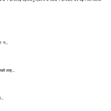
ा ग...
नको लक्...
...