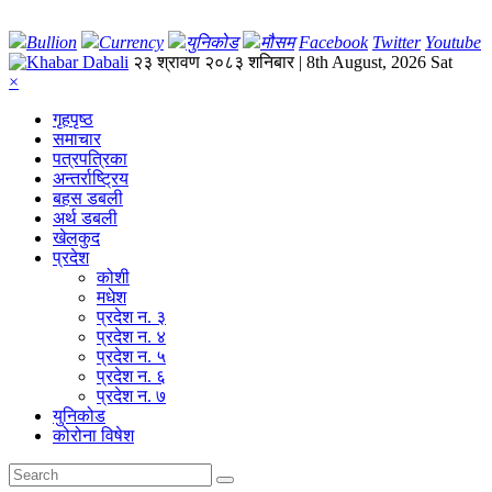
Bullion
Currency
युनिकोड
मौसम
Facebook
Twitter
Youtube
२३ श्रावण २०८३ शनिबार | 8th August, 2026 Sat
×
गृहपृष्‍ठ
समाचार
पत्रपत्रिका
अन्तर्राष्ट्रिय
बहस डबली
अर्थ डबली
खेलकुद
प्रदेश
कोशी
मधेश
प्रदेश न. ३
प्रदेश न. ४
प्रदेश न. ५
प्रदेश न. ६
प्रदेश न. ७
युनिकोड
कोरोना विषेश