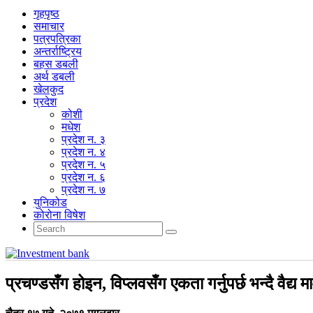
गृहपृष्‍ठ
समाचार
पत्रपत्रिका
अन्तर्राष्ट्रिय
बहस डबली
अर्थ डबली
खेलकुद
प्रदेश
कोशी
मधेश
प्रदेश न. ३
प्रदेश न. ४
प्रदेश न. ५
प्रदेश न. ६
प्रदेश न. ७
युनिकोड
कोरोना विषेश
प्रचण्डसँग होइन, विप्लवसँग एकता गर्नुपर्छ भन्दै वैद्