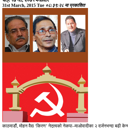
चैत्र १७ गते, २०७१ मगलवार
31st March, 2015 Tue
०८:३९:२८ मा प्रकाशित
काठमाडौं, मोहन वैद्य ‘किरण’ नेतृत्वको नेकपा–माओवादीका २ दर्जनभन्दा बढी केन्द