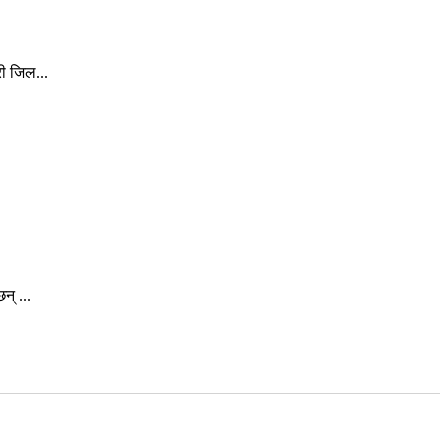
ी जिल...
न् ...