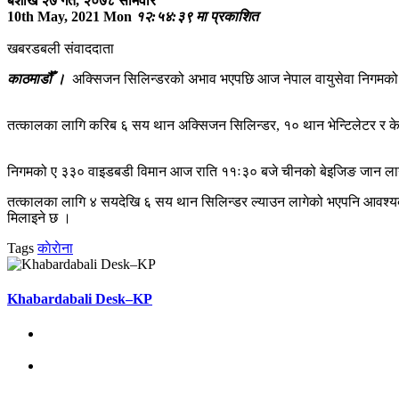
बैशाख २७ गते, २०७८ सोमवार
10th May, 2021 Mon
१२:५४:३९ मा प्रकाशित
खबरडबली संवाददाता
काठमाडौँ ।
अक्सिजन सिलिन्डरको अभाव भएपछि आज नेपाल वायुसेवा निगमको 
तत्कालका लागि करिब ६ सय थान अक्सिजन सिलिन्डर, १० थान भेन्टिलेटर र के
निगमको ए ३३० वाइडबडी विमान आज राति ११ः३० बजे चीनको बेइजिङ जान लागे
तत्कालका लागि ४ सयदेखि ६ सय थान सिलिन्डर ल्याउन लागेको भएपनि आवश्यक
मिलाइने छ ।
Tags
काेराेना
Khabardabali Desk–KP