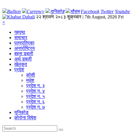
Bullion
Currency
युनिकोड
मौसम
Facebook
Twitter
Youtube
२२ श्रावण २०८३ शुक्रबार | 7th August, 2026 Fri
×
गृहपृष्‍ठ
समाचार
पत्रपत्रिका
अन्तर्राष्ट्रिय
बहस डबली
अर्थ डबली
खेलकुद
प्रदेश
कोशी
मधेश
प्रदेश न. ३
प्रदेश न. ४
प्रदेश न. ५
प्रदेश न. ६
प्रदेश न. ७
युनिकोड
कोरोना विषेश