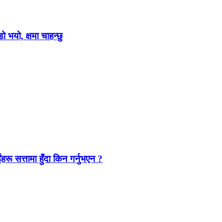
ो भयो, क्षमा चाहन्छु
ंहरू सत्तामा हुँदा किन गर्नुभएन ?