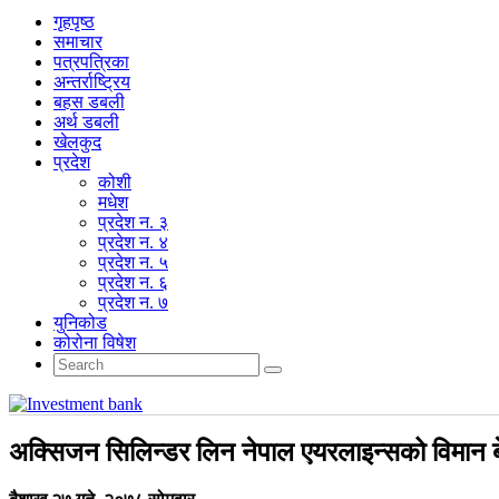
गृहपृष्‍ठ
समाचार
पत्रपत्रिका
अन्तर्राष्ट्रिय
बहस डबली
अर्थ डबली
खेलकुद
प्रदेश
कोशी
मधेश
प्रदेश न. ३
प्रदेश न. ४
प्रदेश न. ५
प्रदेश न. ६
प्रदेश न. ७
युनिकोड
कोरोना विषेश
अक्सिजन सिलिन्डर लिन नेपाल एयरलाइन्सको विमान ब