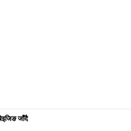
ेइजिङ जाँदै