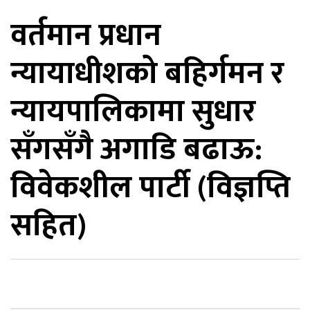
वर्तमान प्रधान
िकोड
न्यायाधीशको बहिर्गमन र
ोना
ेश
न्यायपालिकामा सुधार
सँगसँगै अगाडि बढाऊ:
विवेकशील पार्टी (विज्ञप्ति
सहित)