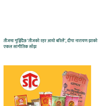
तीजमा गुञ्जिँदैछ ‘तीजको रहर आयो बरिलै’, दीपा नारायण झाको
एकल सांगीतिक साँझ