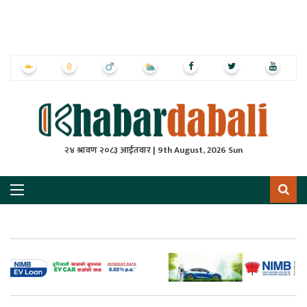
ृष्‍ठ
ाचार
पत्रिका
्राष्ट्रिय
२४ श्रावण २०८३ आईतवार | 9th August, 2026 Sun
स
ली
ली
लकुद
ेश