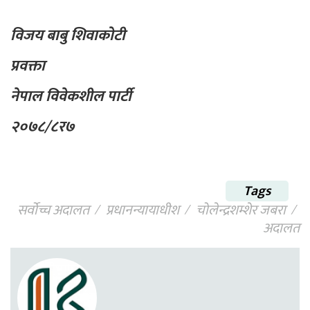
विजय बाबु शिवाकोटी
प्रवक्ता
नेपाल विवेकशील पार्टी
२०७८/८र७
Tags
सर्वोच्च अदालत
प्रधानन्यायाधीश
चोलेन्द्रशम्शेर जबरा
अदालत