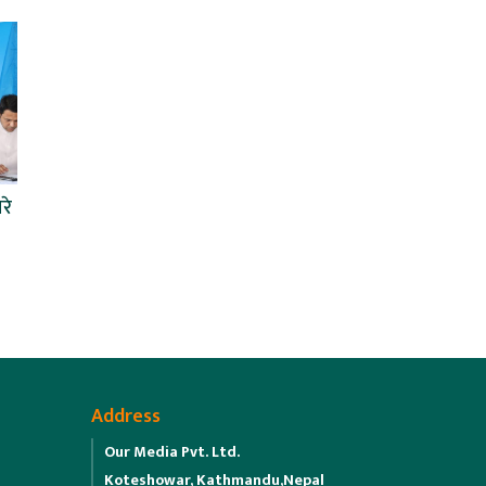
रे
Address
Our Media Pvt. Ltd.
Koteshowar, Kathmandu,Nepal