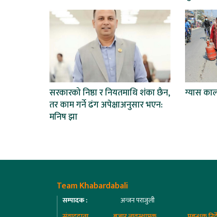
सरकारको निष्ठा र नियतमाथि शंका छैन,
ग्यास का
तर काम गर्ने ढंग अपेक्षाअनुसार भएन:
मनिष झा
Team Khabardabali
सम्पादक :
अन्जन पराजुली
संवाददाता
बजार व्यवस्थापक
प्रबन्धक निर