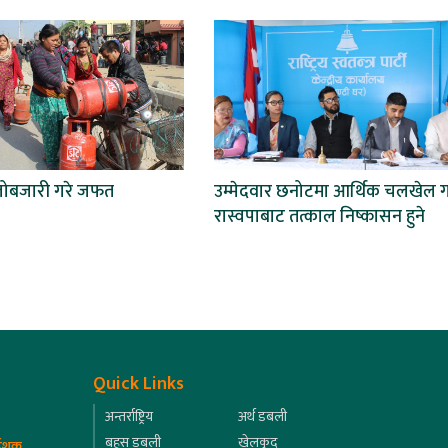
लोबजारी गरे जफत
उम्मेदवार छनोटमा आर्थिक चलखेल ग
रास्वपाबाट तत्काल निष्कासन हुने
Quick Links
अन्तर्राष्ट्रिय
अर्थ डबली
बहस डबली
खेलकुद
्देशक