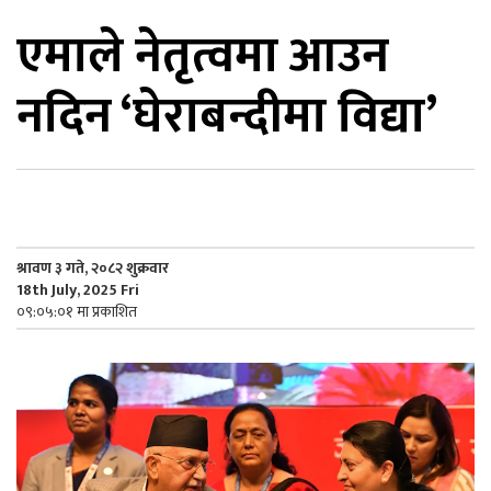
एमाले नेतृत्वमा आउन
िकोड
नदिन ‘घेराबन्दीमा विद्या’
ोना
ेश
श्रावण ३ गते, २०८२ शुक्रवार
18th July, 2025 Fri
०९:०५:०१ मा प्रकाशित