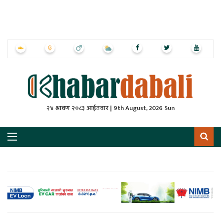
ृष्‍ठ
ाचार
पत्रिका
्राष्ट्रिय
२४ श्रावण २०८३ आईतवार | 9th August, 2026 Sun
स
ली
ली
लकुद
ेश