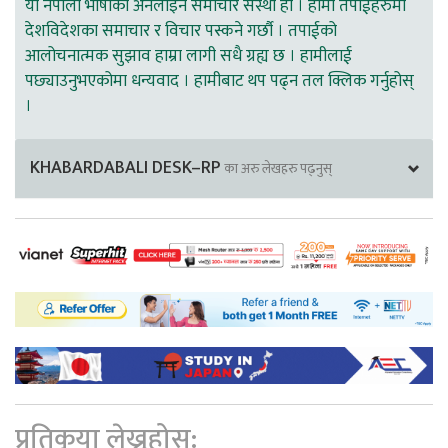
यो नेपाली भाषाको अनलाइन समाचार संस्था हो । हामी तपाईहरुमा
देशविदेशका समाचार र विचार पस्कने गर्छौ । तपाईको
आलोचनात्मक सुझाव हाम्रा लागी सधै ग्रह्य छ । हामीलाई
पछ्याउनुभएकोमा धन्यवाद । हामीबाट थप पढ्न तल क्लिक गर्नुहोस्
।
KHABARDABALI DESK–RP
का अरु लेखहरु पढ्नुस्
प्रतिकृया लेख्नुहोस्: