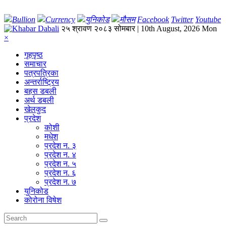
Bullion
Currency
युनिकोड
मौसम
Facebook
Twitter
Youtube
२५ श्रावण २०८३ सोमबार | 10th August, 2026 Mon
×
गृहपृष्‍ठ
समाचार
पत्रपत्रिका
अन्तर्राष्ट्रिय
बहस डबली
अर्थ डबली
खेलकुद
प्रदेश
कोशी
मधेश
प्रदेश न. ३
प्रदेश न. ४
प्रदेश न. ५
प्रदेश न. ६
प्रदेश न. ७
युनिकोड
कोरोना विषेश