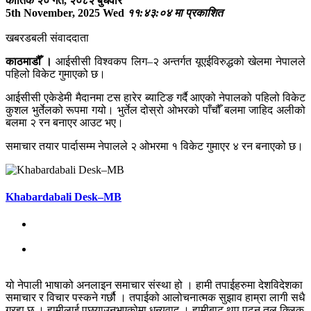
कार्तिक २० गते, २०८२ बुधवार
5th November, 2025 Wed
११:४३:०४ मा प्रकाशित
खबरडबली संवाददाता
काठमाडौँ ।
आईसीसी विश्वकप लिग–२ अन्तर्गत यूएईविरुद्धको खेलमा नेपालले
पहिलो विकेट गुमाएको छ।
आईसीसी एकेडेमी मैदानमा टस हारेर ब्याटिङ गर्दै आएको नेपालको पहिलो विकेट
कुशल भुर्तेलको रूपमा गयो। भुर्तेल दोस्रो ओभरको पाँचौँ बलमा जाहिद अलीको
बलमा २ रन बनाएर आउट भए।
समाचार तयार पार्दासम्म नेपालले २ ओभरमा १ विकेट गुमाएर ४ रन बनाएको छ।
Khabardabali Desk–MB
यो नेपाली भाषाको अनलाइन समाचार संस्था हो । हामी तपाईहरुमा देशविदेशका
समाचार र विचार पस्कने गर्छौ । तपाईको आलोचनात्मक सुझाव हाम्रा लागी सधै
ग्रह्य छ । हामीलाई पछ्याउनुभएकोमा धन्यवाद । हामीबाट थप पढ्न तल क्लिक