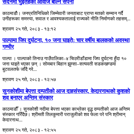
सदनमा भुइँतहका आवाज बोल्ने सपना
काठमाडाैै‌‌‌‌‌‌‌‌‌‌‍‌‌‌‌‌। जनप्रतिनिधिको जिम्मेवारी जनताबाट प्राप्त मतको सम्मान गर्दै
उनीहरूका समस्या, सवाल र आवश्यकतालाई राज्यको नीति निर्माणको तहसम्...
श्रावण २५ गते, २०८३ - १३:१२
पाल्पामा जिप दुर्घटना, १० जना घाइते; चार वर्षीय बालकको अवस्था
गम्भीर
पाल्पा । पाल्पाको तिनाउ गाउँपालिका–४ चिउरीडाँडामा जिप दुर्घटना हुँदा १०
जना घाइते भएका छन् । सोमबार बिहान झुम्सा–सत्यवती सडकखण्डमा
बुटवलतर्फ जाँदै गरे...
श्रावण २५ गते, २०८३ - १२:५७
सुनकोशीमा बेपत्ता दम्पतीको आज दाहसंस्कार, केदारनाथको कुशको
शव बनाएर अन्तिम संस्कार
काठमाडौँ । सुनकोशी नदीमा बेपत्ता भएका काभ्रेका वृद्ध दम्पतीको आज अन्तिम
संस्कार गरिँदैछ। श्रीमती तिलकुमारी पराजुलीको शव फेला परे पनि श्रीमान्
केदारनाथ...
श्रावण २५ गते, २०८३ - १२:५५