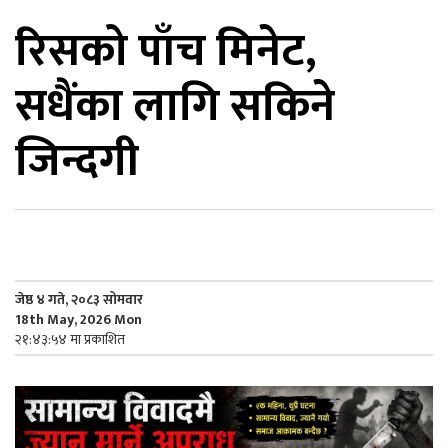
रिसको पाँच मिनेट,
िकोड
सधैंका लागि सकिने
ोना
ेश
जिन्दगी
जेष्ठ ४ गते, २०८३ सोमवार
18th May, 2026 Mon
२१:४३:५४ मा प्रकाशित