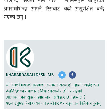
डरलाग्दो संकेत पनि गर्छ । मानिसहरू बाहिरको 
अपराधीभन्दा आफ्नै रिसबाट बढी असुरक्षित बन्दै 
गएका छन् ।
KHABARDABALI DESK–MB
यो नेपाली भाषाको अनलाइन समाचार संस्था हो । हामी तपाईहरुमा
देशविदेशका समाचार र विचार पस्कने गर्छौ । तपाईको
आलोचनात्मक सुझाव हाम्रा लागी सधै ग्रह्य छ । हामीलाई
पछ्याउनुभएकोमा धन्यवाद । हामीबाट थप पढ्न तल क्लिक गर्नुहोस्