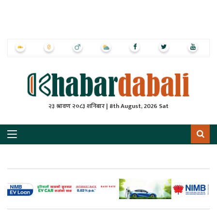
ृष्‍ठ
ाचार
पत्रिका
्राष्ट्रिय
२३ श्रावण २०८३ शनिबार | 8th August, 2026 Sat
स
ली
ली
लकुद
ेश