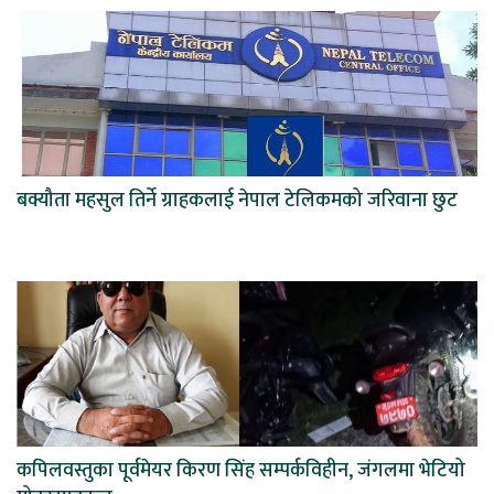
बक्यौता महसुल तिर्ने ग्राहकलाई नेपाल टेलिकमको जरिवाना छुट
कपिलवस्तुका पूर्वमेयर किरण सिंह सम्पर्कविहीन, जंगलमा भेटियो